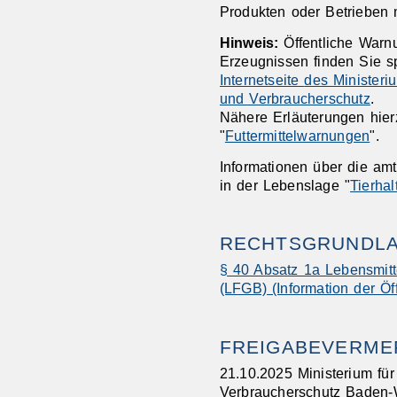
Produkten oder Betrieben 
Hinweis:
Öffentliche War
Erzeugnissen finden Sie s
Internetseite
des Ministeri
und Verbraucherschutz
.
Nähere Erläuterungen hier
"
Futtermittelwarnungen
".
Informationen über die am
in der Lebenslage "
Tierhal
RECHTSGRUNDL
§ 40 Absatz 1a Lebensmitte
(LFGB) (Information der Öff
FREIGABEVERME
21.10.2025 Ministerium fü
Verbraucherschutz Baden-