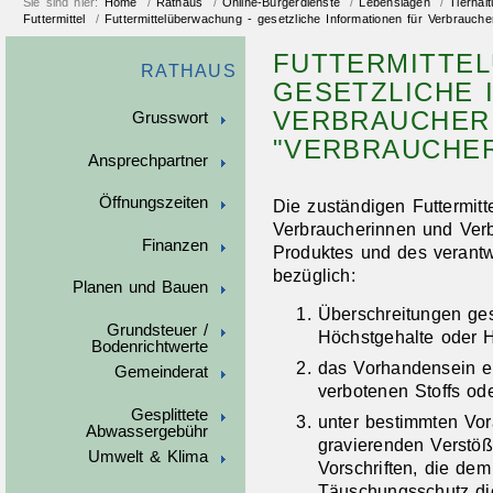
Sie sind hier:
Home
/
Rathaus
/
Online-Bürgerdienste
/
Lebenslagen
/
Tierhal
Futtermittel
/
Futtermittelüberwachung - gesetzliche Informationen für Verbrauche
FUTTERMITTE
RATHAUS
GESETZLICHE 
VERBRAUCHER 
Grusswort
"VERBRAUCHER
Ansprechpartner
Öffnungszeiten
Die zuständigen Futtermi
Verbraucherinnen und Ver
Finanzen
Produktes und des verantw
bezüglich:
Planen und Bauen
Überschreitungen ges
Grundsteuer /
Höchstgehalte oder
Bodenrichtwerte
das Vorhandensein e
Gemeinderat
verbotenen Stoffs od
Gesplittete
unter bestimmten Vor
Abwassergebühr
gravierenden Verstöß
Umwelt & Klima
Vorschriften, die de
Täuschungsschutz di