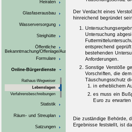
Heiraten
Der Verdacht eines Verst
Glasfaserausbau
hinreichend begründet sein
Wasserversorgung
Untersuchungsergebn
Untersuchung abgesic
Steighütte
Futtermitteluntersuc
entsprechend geprüft u
Öffentliche
Bekanntmachung/Offenlage/Ausschreibungen
bestehenden Untersu
Formulare
Anforderungen.
Sonstige Verstöße ge
Online-Bürgerdienste
Vorschriften, die de
Täuschungsschutz d
Rathaus-Wegweiser
in erheblichem A
Lebenslagen
es muss ein Buß
Verfahrensbeschreibungen
Euro zu erwarten 
Statistik
Räum- und Streuplan
Die zuständige Behörde, di
Ergebnisse feststellt, ist
Satzungen