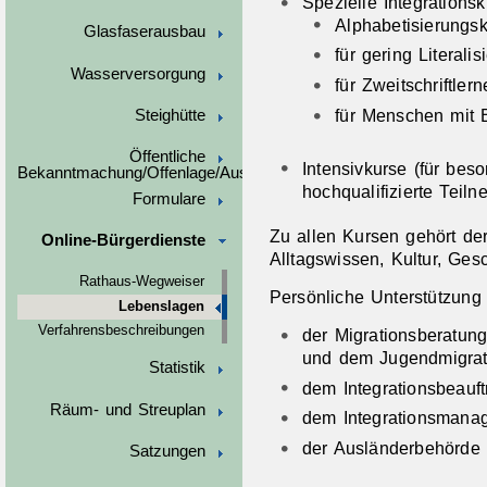
Spezielle Integrations
Alphabetisierungs
Glasfaserausbau
für gering Literali
Wasserversorgung
für Zweitschriftle
für Menschen mit 
Steighütte
Öffentliche
Intensivkurse (für bes
Bekanntmachung/Offenlage/Ausschreibungen
hochqualifizierte Tei
Formulare
Zu allen Kursen gehört de
Online-Bürgerdienste
Alltagswissen, Kultur, Ges
Rathaus-Wegweiser
Persönliche Unterstützung v
Lebenslagen
Verfahrensbeschreibungen
der Migrationsberatun
und dem Jugendmigrat
Statistik
dem Integrationsbeauft
Räum- und Streuplan
dem Integrationsmana
der Ausländerbehörde
Satzungen