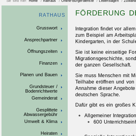
Sie sind hier:
Home
/
Rathaus
/
Online-Bürgerdienste
/
Lebenslagen
/
Zuwand
FÖRDERUNG D
RATHAUS
Grusswort
Integration findet vor alle
zum Beispiel am Arbeitspla
Ansprechpartner
Kindergarten, in der Schul
Öffnungszeiten
Sie ist keine einseitige 
Migrationsgeschichte, son
Finanzen
der ganzen Gesellschaft.
Planen und Bauen
Sie muss Menschen mit Mi
Teilhabe eröffnen und von
Grundsteuer /
Annahme dieser Angebote 
Bodenrichtwerte
deutschen Sprache.
Gemeinderat
Dafür gibt es ein großes 
Gesplittete
Abwassergebühr
Allgemeiner Integratio
Umwelt & Klima
600 Unterrichtsein
Heiraten