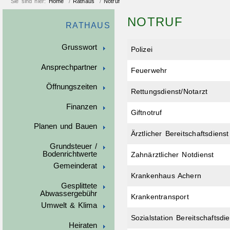
Sie sind hier:
Home
/
Rathaus
/
Notruf
NOTRUF
RATHAUS
Grusswort
Polizei
Ansprechpartner
Feuerwehr
Öffnungszeiten
Rettungsdienst/Notarzt
Finanzen
Giftnotruf
Planen und Bauen
Ärztlicher Bereitschaftsdienst
Grundsteuer /
Bodenrichtwerte
Zahnärztlicher Notdienst
Gemeinderat
Krankenhaus Achern
Gesplittete
Abwassergebühr
Krankentransport
Umwelt & Klima
Sozialstation Bereitschaftsdie
Heiraten