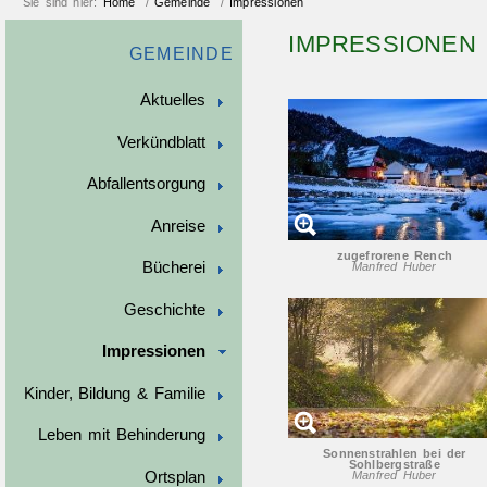
Sie sind hier:
Home
/
Gemeinde
/
Impressionen
IMPRESSIONEN
GEMEINDE
Aktuelles
Verkündblatt
Abfallentsorgung
Anreise
zugefrorene Rench
Bücherei
Manfred Huber
Geschichte
Impressionen
Kinder, Bildung & Familie
Leben mit Behinderung
Sonnenstrahlen bei der
Sohlbergstraße
Ortsplan
Manfred Huber