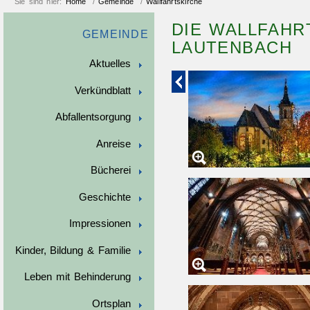
Sie sind hier:
Home
/
Gemeinde
/
Wallfahrtskirche
DIE WALLFAHR
GEMEINDE
LAUTENBACH
Aktuelles
Verkündblatt
Abfallentsorgung
Anreise
Bücherei
Geschichte
Impressionen
Kinder, Bildung & Familie
Leben mit Behinderung
Ortsplan