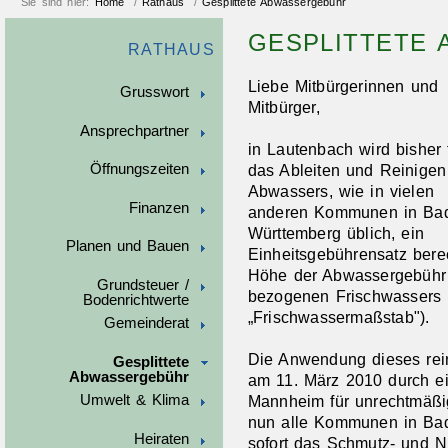
Sie sind hier:
Home
/
Rathaus
/
Gesplittete Abwassergebühr
GESPLITTETE
RATHAUS
Liebe Mitbürgerinnen und
Grusswort
Mitbürger,
Ansprechpartner
in Lautenbach wird bisher 
Öffnungszeiten
das Ableiten und Reinigen
Abwassers, wie in vielen
Finanzen
anderen Kommunen in Ba
Württemberg üblich, ein
Planen und Bauen
Einheitsgebührensatz bere
Höhe der Abwassergebühr 
Grundsteuer /
bezogenen Frischwassers 
Bodenrichtwerte
„Frischwassermaßstab").
Gemeinderat
Die Anwendung dieses rei
Gesplittete
Abwassergebühr
am 11. März 2010 durch ei
Umwelt & Klima
Mannheim für unrechtmäßi
nun alle Kommunen in Bade
Heiraten
sofort das Schmutz- und 