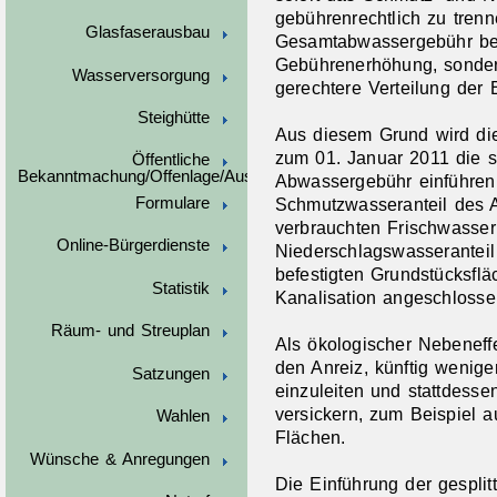
gebührenrechtlich zu trenn
Glasfaserausbau
Gesamtabwassergebühr bed
Gebührenerhöhung, sondern
Wasserversorgung
gerechtere Verteilung der 
Steighütte
Aus diesem Grund wird di
zum 01. Januar 2011 die s
Öffentliche
Bekanntmachung/Offenlage/Ausschreibungen
Abwassergebühr einführen.
Formulare
Schmutzwasseranteil des 
verbrauchten Frischwasse
Online-Bürgerdienste
Niederschlagswasseranteil
befestigten Grundstücksflä
Statistik
Kanalisation angeschlossen
Räum- und Streuplan
Als ökologischer Nebeneffe
den Anreiz, künftig wenig
Satzungen
einzuleiten und stattdess
versickern, zum Beispiel 
Wahlen
Flächen.
Wünsche & Anregungen
Die Einführung der gespli