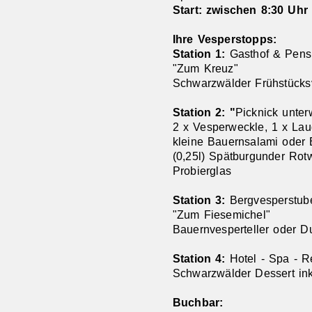
Start: zwischen 8:30 Uhr
Ihre Vesperstopps:
Station 1:
Gasthof & Pens
"Zum Kreuz"
Schwarzwälder Frühstücksvar
Station 2: "
Picknick unte
2 x Vesperweckle, 1 x Lau
kleine Bauernsalami oder B
(0,25l) Spätburgunder Rotw
Probierglas
Station 3:
Bergvesperstub
"Zum Fiesemichel"
Bauernvesperteller oder D
Station 4:
Hotel - Spa - R
Schwarzwälder Dessert ink
Buchbar: