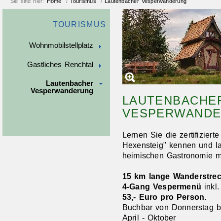
Sie sind hier:
Home
/
Tourismus
/
Lautenbacher Vesperwanderung
TOURISMUS
Wohnmobilstellplatz
Gastliches Renchtal
Lautenbacher
Vesperwanderung
LAUTENBACHE
VESPERWAND
Lernen Sie die zertifizier
Hexensteig" kennen und la
heimischen Gastronomie mi
15 km lange Wanderstre
4-Gang Vespermenü
inkl
53,- Euro pro Person.
Buchbar von Donnerstag b
April - Oktober