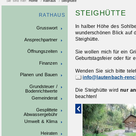
Sie sind hier:
Home
/
Rathaus
/
Steighütte
STEIGHÜTTE
RATHAUS
In halber Höhe des Sohlbe
Grusswort
wunderschönen Blick auf d
Steighütte.
Ansprechpartner
Öffnungszeiten
Sie wollen mich für ein Gri
Geburtstagsfeier oder für 
Finanzen
Wenden Sie sich bitte tele
Planen und Bauen
info@lautenbach-rench
Grundsteuer /
Die Steighütte wird
nur a
Bodenrichtwerte
beachten!
Gemeinderat
Gesplittete
Abwassergebühr
Umwelt & Klima
Heiraten