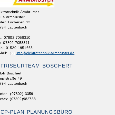
ektrotechnik Armbruster
aus Armbruster
 den Locherlen 13
794 Lautenbach
l.: 07802-7058310
x 07802-7058311
bil 01520 1951663
Mail:
info@elektrotechnik-armbruster.de
FRISEURTEAM BOSCHERT
lph Boschert
uptstraße 49
794 Lautenbach
lefon: (07802) 3359
lefax: (07802)982788
CP-PLAN PLANUNGSBÜRO