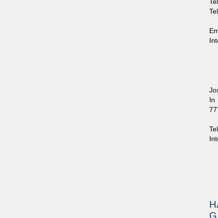
Te
Te
Em
In
Jo
In
77
Te
In
H
G