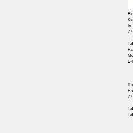
El
Kl
In
77
Te
Fa
Mo
E-
Ra
Ha
77
Te
Te