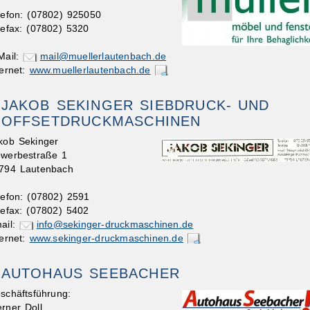
lefon: (07802) 925050
lefax: (07802) 5320
Mail:
mail@muellerlautenbach.de
ternet:
www.muellerlautenbach.de
JAKOB SEKINGER SIEBDRUCK- UND
OFFSETDRUCKMASCHINEN
kob Sekinger
werbestraße 1
794 Lautenbach
lefon: (07802) 2591
lefax: (07802) 5402
ail:
info@sekinger-druckmaschinen.de
ternet:
www.sekinger-druckmaschinen.de
AUTOHAUS SEEBACHER
schäftsführung:
rner Doll