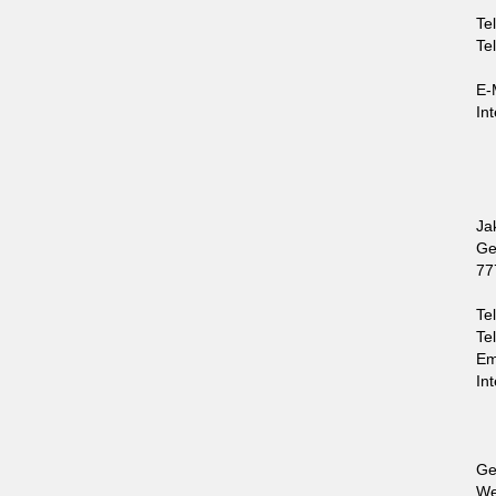
Te
Te
E-
In
Ja
Ge
77
Te
Te
Em
In
Ge
We