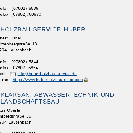
lefon: (07802) 5535
lefax: (07802)700670
HOLZBAU-SERVICE HUBER
bert Huber
itzenbergstraße 13
794 Lautenbach
lefon: (07802) 5844
lefax: (07802) 5864
ail:
info@huberholzbau-service.de
ternet:
https://www.huberholzbau-shop.com
KLÄRSAN, ABWASSERTECHNIK UND
LANDSCHAFTSBAU
aus Oberle
hlbergstraße 35
794 Lautenbach