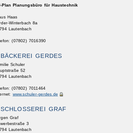
-Plan Planungsbüro für Haustechnik
aus Haas
rder-Winterbach 8a
794 Lautenbach
lefon: (07802) 7016390
BÄCKEREI GERDES
milie Schuler
uptstraße 52
794 Lautenbach
lefon: (07802) 7011464
ternet:
www.schuler-gerdes.de
SCHLOSSEREI GRAF
rgen Graf
werbestraße 3
794 Lautenbach