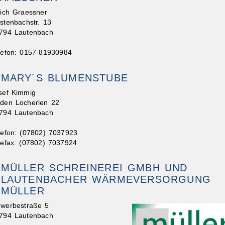
rich Graessner
stenbachstr. 13
794 Lautenbach
lefon: 0157-81930984
MARY´S BLUMENSTUBE
sef Kimmig
 den Locherlen 22
794 Lautenbach
lefon: (07802) 7037923
lefax: (07802) 7037924
MÜLLER SCHREINEREI GMBH UND
LAUTENBACHER WÄRMEVERSORGUNG
MÜLLER
werbestraße 5
794 Lautenbach