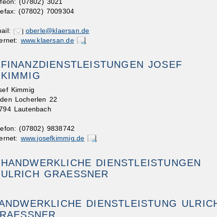
lfeon: (07802) 3021
lefax: (07802) 7009304
ail:
oberle@klaersan.de
ternet:
www.klaersan.de
FINANZDIENSTLEISTUNGEN JOSEF
KIMMIG
sef Kimmig
 den Locherlen 22
794 Lautenbach
lefon: (07802) 9838742
ternet:
www.josefkimmig.de
HANDWERKLICHE DIENSTLEISTUNGEN
ULRICH GRAESSNER
ANDWERKLICHE DIENSTLEISTUNG ULRIC
RAESSNER