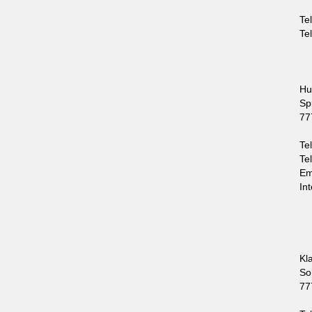
Te
Te
Hu
Sp
77
Te
Te
Em
In
Kl
So
77