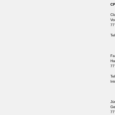
CP
Cl
Vo
77
Te
Fa
Ha
77
Te
In
Jü
Ge
77