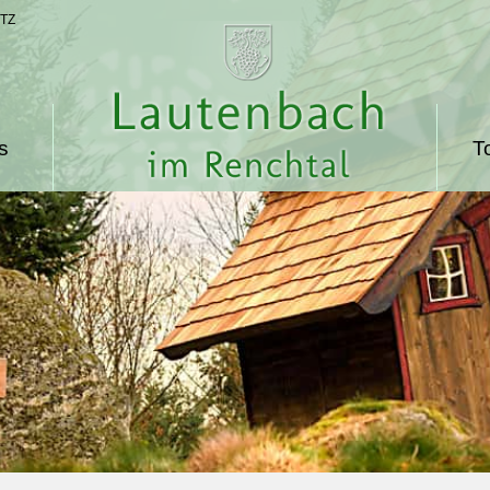
TZ
s
T