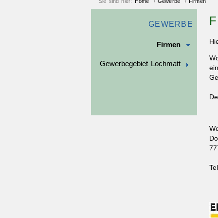
Sie sind hier:
Home
/
Gewerbe
/
Firmen
F
GEWERBE
Hi
Firmen
Wo
Gewerbegebiet Lochmatt
ei
Ge
De
Wo
Do
77
Te