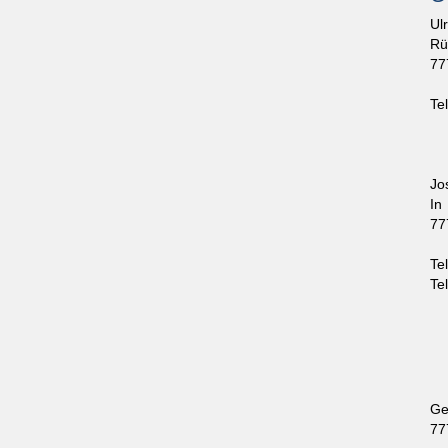
Ul
Rü
77
Te
Jo
In
77
Te
Te
Ge
77