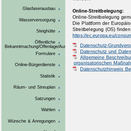
Glasfaserausbau
Online-Streitbelegung:
Online-Streitbelegung gem
Wasserversorgung
Die Plattform der Europäi
Streitbelegung (OS) finden 
Steighütte
https://ec.europa.eu/consu
Öffentliche
Datenschutz-Grundver
Bekanntmachung/Offenlage/Ausschreibungen
Datenschutz und Daten
Formulare
Allgemeine Beschreibu
organisatorischen Maßna
Online-Bürgerdienste
Datenschutzhinweis Be
Statistik
Räum- und Streuplan
Satzungen
Wahlen
Wünsche & Anregungen