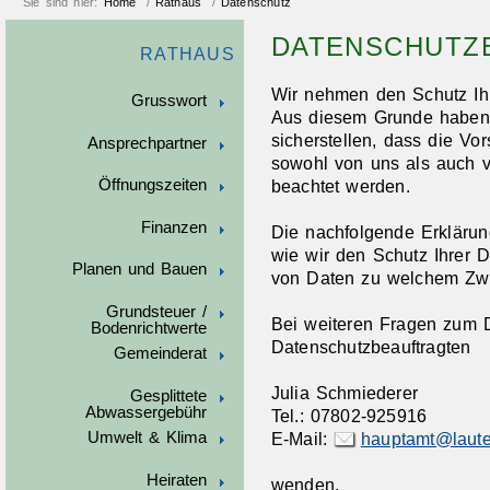
Sie sind hier:
Home
/
Rathaus
/
Datenschutz
DATENSCHUTZ
RATHAUS
Wir nehmen den Schutz Ihr
Grusswort
Aus diesem Grunde haben 
sicherstellen, dass die Vo
Ansprechpartner
sowohl von uns als auch v
Öffnungszeiten
beachtet werden.
Finanzen
Die nachfolgende Erklärung
wie wir den Schutz Ihrer 
Planen und Bauen
von Daten zu welchem Zw
Grundsteuer /
Bei weiteren Fragen zum 
Bodenrichtwerte
Datenschutzbeauftragten
Gemeinderat
Julia Schmiederer
Gesplittete
Abwassergebühr
Tel.: 07802-925916
Umwelt & Klima
E-Mail:
hauptamt@laute
Heiraten
wenden.