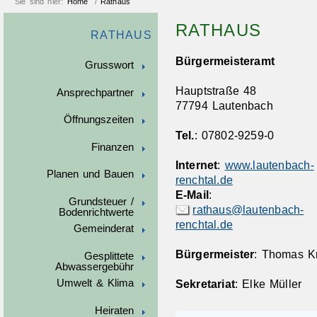
Sie sind hier:
Home
/
Rathaus
RATHAUS
RATHAUS
Bürgermeisteramt
Grusswort
Hauptstraße 48
Ansprechpartner
77794 Lautenbach
Öffnungszeiten
Tel.
: 07802-9259-0
Finanzen
Internet
:
www.lautenbach-
Planen und Bauen
renchtal.de
E-Mail
:
Grundsteuer /
rathaus@lautenbach-
Bodenrichtwerte
renchtal.de
Gemeinderat
Bürgermeister
: Thomas Kr
Gesplittete
Abwassergebühr
Umwelt & Klima
Sekretariat
: Elke Müller
Heiraten