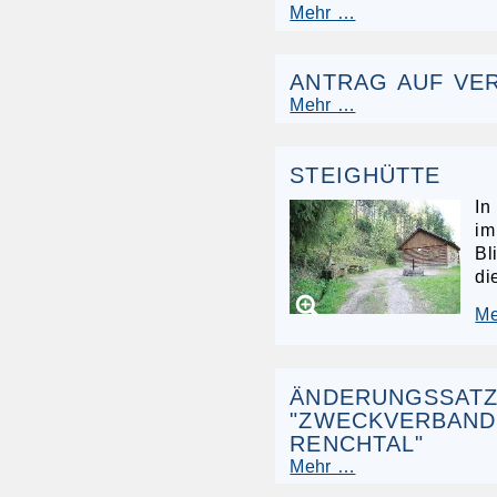
Mehr …
ANTRAG AUF VE
Mehr …
STEIGHÜTTE
In
im
Bl
di
M
ÄNDERUNGSSAT
"ZWECKVERBAND
RENCHTAL"
Mehr …