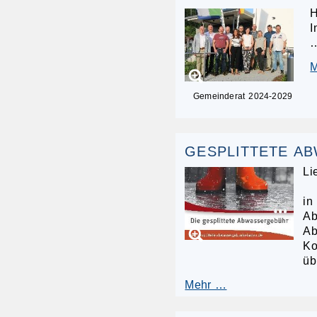
H
I
Gemeinderat 2024-2029
GESPLITTETE A
Li
in
Ab
Ab
Ko
üb
Mehr …