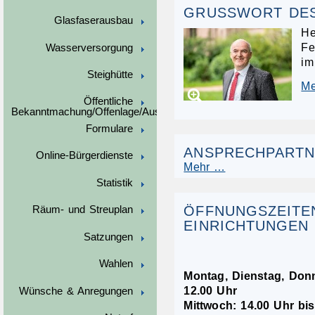
GRUSSWORT DES
Glasfaserausbau
He
Fe
Wasserversorgung
im
Steighütte
M
Öffentliche
Bekanntmachung/Offenlage/Ausschreibungen
Formulare
ANSPRECHPART
Online-Bürgerdienste
Mehr …
Statistik
ÖFFNUNGSZEITE
Räum- und Streuplan
EINRICHTUNGEN 
Satzungen
Wahlen
Montag, Dienstag, Donn
12.00 Uhr
Wünsche & Anregungen
Mittwoch: 14.00 Uhr bi