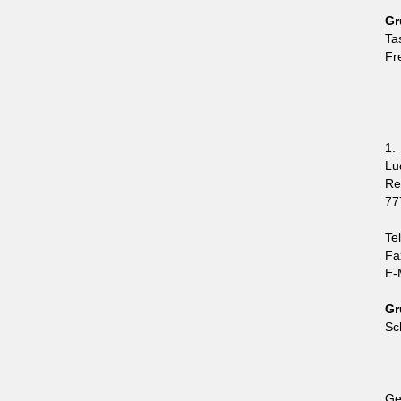
Gr
Ta
Fr
1.
Lu
Re
77
Te
Fa
E-
Gr
Sc
Ge