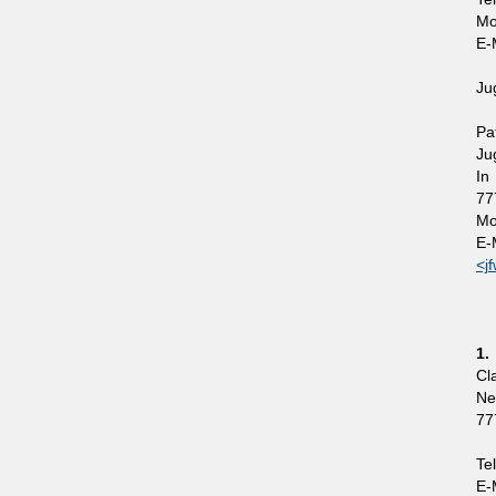
Mo
E-
Ju
P
J
In
7
Mo
E-
<j
1.
Cl
Ne
77
Te
E-