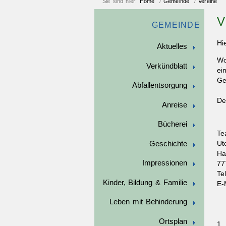
Sie sind hier:
Home
/
Gemeinde
/
Vereine
V
GEMEINDE
Hi
Aktuelles
Wo
Verkündblatt
ei
Ge
Abfallentsorgung
De
Anreise
Bücherei
Te
Geschichte
Ut
Ha
Impressionen
77
Te
Kinder, Bildung & Familie
E-
Leben mit Behinderung
Ortsplan
1.