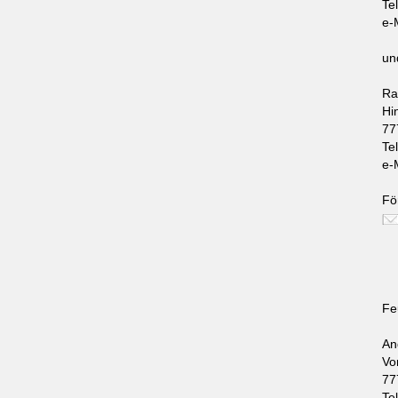
Te
e-
un
Ra
Hi
77
Te
e-
Fö
Fe
An
Vo
77
Te