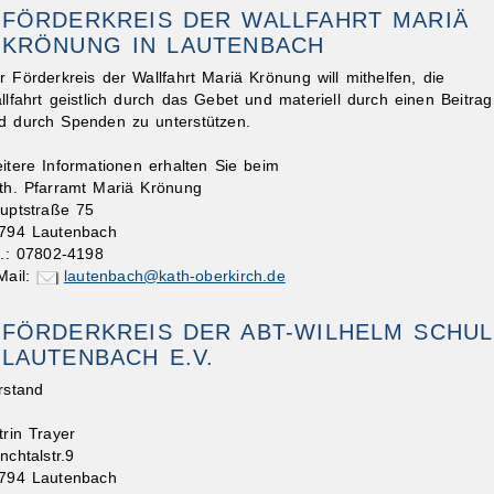
FÖRDERKREIS DER WALLFAHRT MARIÄ
KRÖNUNG IN LAUTENBACH
r Förderkreis der Wallfahrt Mariä Krönung will mithelfen, die
llfahrt geistlich durch das Gebet und materiell durch einen Beitrag
d durch Spenden zu unterstützen.
itere Informationen erhalten Sie beim
th. Pfarramt Mariä Krönung
uptstraße 75
794 Lautenbach
l.: 07802-4198
Mail:
lautenbach@kath-oberkirch.de
FÖRDERKREIS DER ABT-WILHELM SCHU
LAUTENBACH E.V.
rstand
trin Trayer
nchtalstr.9
794 Lautenbach