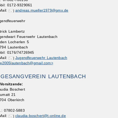
bil: 0172-9329061
Mail:
andreas.mueller1979@gmx.de
gendfeuerwehr
atrick Lambertz
ugendwart Feuerwehr Lautenbach
 den Locherlen 5
7794 Lautenbach
bil: 0176/74726945
Mail:
Jugendfeuerwehr Lautenbach
fw2005lautenbach@gmail.com>
GESANGVEREIN LAUTENBACH
 Vorsitzende:
audia Boschert
umatt 21
704 Oberkirch
l.: 07802-5883
Mail:
claudia-boschert@t-online.de