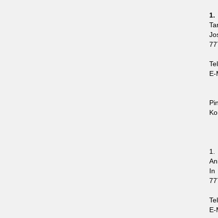
1.
Ta
Jo
77
Te
E-
Pi
Ko
1.
An
In
77
Te
E-