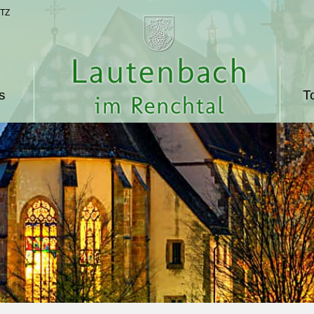
TZ
s
T