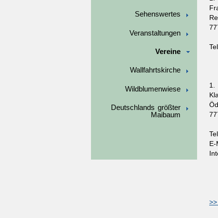
Fr
Sehenswertes
Re
77
Veranstaltungen
Te
Vereine
Wallfahrtskirche
1.
Wildblumenwiese
Kl
Öd
Deutschlands größter
77
Maibaum
Te
E-
In
>>