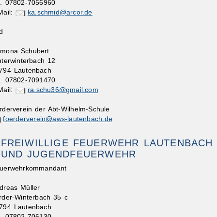
l. 07802-7056960
Mail:
ka.schmid@arcor.de
d
mona Schubert
nterwinterbach 12
794 Lautenbach
l. 07802-7091470
Mail:
ra.schu36@gmail.com
rderverein der Abt-Wilhelm-Schule
foerderverein@aws-lautenbach.de
FREIWILLIGE FEUERWEHR LAUTENBACH
UND JUGENDFEUERWEHR
uerwehrkommandant
dreas Müller
rder-Winterbach 35 c
794 Lautenbach
l. 07802-706130