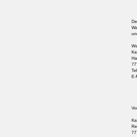
De
Wa
un
We
Ka
Ha
77
Te
E-
Vo
Ka
Re
77