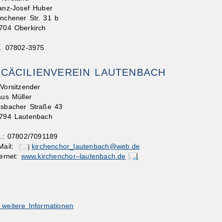
anz-Josef Huber
nchener Str. 31 b
704 Oberkirch
l. 07802-3975
CÄCILIENVEREIN LAUTENBACH
 Vorsitzender
aus Müller
sbacher Straße 43
794 Lautenbach
l.: 07802/7091189
Mail:
kirchenchor_lautenbach@web.de
ternet:
www.kirchenchor–lautenbach.de
 weitere Informationen