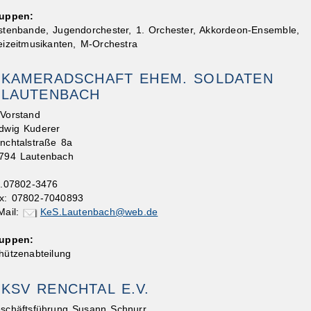
uppen:
stenbande, Jugendorchester, 1. Orchester, Akkordeon-Ensemble,
eizeitmusikanten, M-Orchestra
KAMERADSCHAFT EHEM. SOLDATEN
LAUTENBACH
 Vorstand
dwig Kuderer
nchtalstraße 8a
794 Lautenbach
l.07802-3476
x: 07802-7040893
Mail:
KeS.Lautenbach@web.de
uppen:
hützenabteilung
KSV RENCHTAL E.V.
schäftsführung Susann Schnurr