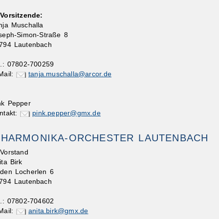
 Vorsitzende:
nja Muschalla
seph-Simon-Straße 8
794 Lautenbach
l.: 07802-700259
Mail:
tanja.muschalla@arcor.de
nk Pepper
ntakt:
pink.pepper@gmx.de
HARMONIKA-ORCHESTER LAUTENBACH
 Vorstand
ita Birk
 den Locherlen 6
794 Lautenbach
l.: 07802-704602
Mail:
anita.birk@gmx.de