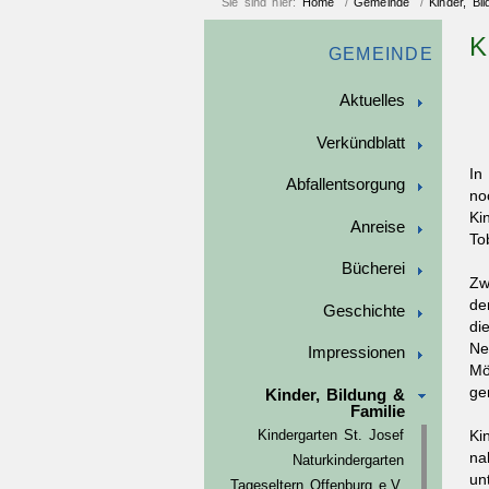
Sie sind hier:
Home
/
Gemeinde
/
Kinder, Bi
K
GEMEINDE
Aktuelles
Verkündblatt
In
Abfallentsorgung
no
Ki
Anreise
To
Bücherei
Zw
de
Geschichte
di
Ne
Impressionen
Mö
ge
Kinder, Bildung &
Familie
Ki
Kindergarten St. Josef
na
Naturkindergarten
un
Tageseltern Offenburg e.V.