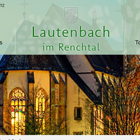
TZ
s
T