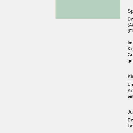
Sp
Ei
(A
(F
Im
Ki
Gr
ge
Ki
Un
Ki
ei
Ju
Ei
La