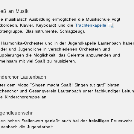
aß an Musik
ne musikalisch Ausbildung ermöglichen die Musikschule Vogt
kkordeon, Klavier, Keyboard) und die
Trachtenkapelle
lötengruppe, Blasinstrumente, Schlagzeug).
 Harmonika-Orchester und in der Jugendkapelle Lautenbach habe
nder und Jugendliche in verschiedenen Orchestern und
uppierungen die Möglichkeit, das Gelernte anzuwenden und
meinsam mit viel Spaß zu musizieren.
nderchor Lautenbach
ter dem Motto "Singen macht Spaß! Singen tut gut!" bieten
rchenchor und Gesangverein Lautenbach unter fachkundiger Leitu
ne Kinderchorgruppe an.
gendfeuerwehr
nen hohen Stellenwert genießt auch bei der freiwilligen Feuerwehr
utenbach die Jugendarbeit.