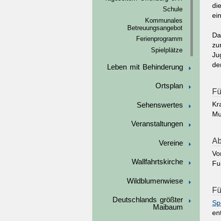
di
Schule
ei
Kommunales
Betreuungsangebot
Da
Ferienprogramm
zu
Spielplätze
Ju
de
Leben mit Behinderung
Ortsplan
Fü
Kr
Sehenswertes
Mu
Veranstaltungen
Ab
Vereine
Vo
Wallfahrtskirche
Fu
Wildblumenwiese
Fü
Deutschlands größter
Sp
Maibaum
en