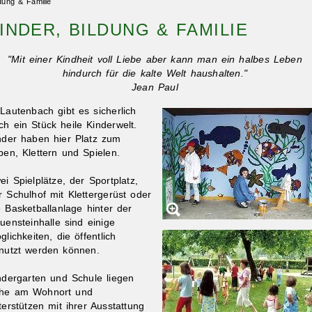
ldung & Familie
INDER, BILDUNG & FAMILIE
"Mit einer Kindheit voll Liebe aber kann man ein halbes Leben
hindurch für die kalte Welt haushalten."
Jean Paul
 Lautenbach gibt es sicherlich
ch ein Stück heile Kinderwelt.
nder haben hier Platz zum
ben, Klettern und Spielen.
ei Spielplätze, der Sportplatz,
r Schulhof mit Klettergerüst oder
e Basketballanlage hinter der
uensteinhalle sind einige
glichkeiten, die öffentlich
nutzt werden können.
ndergarten und Schule liegen
he am Wohnort und
terstützen mit ihrer Ausstattung