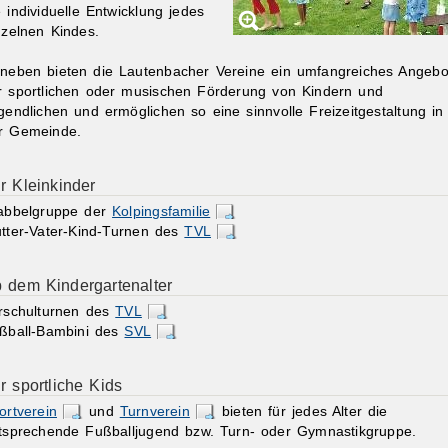
e individuelle Entwicklung jedes
nzelnen Kindes.
neben bieten die Lautenbacher Vereine ein umfangreiches Angebo
r sportlichen oder musischen Förderung von Kindern und
gendlichen und ermöglichen so eine sinnvolle Freizeitgestaltung in
r Gemeinde.
r Kleinkinder
abbelgruppe der
Kolpingsfamilie
tter-Vater-Kind-Turnen des
TVL
 dem Kindergartenalter
rschulturnen des
TVL
ßball-Bambini des
SVL
r sportliche Kids
ortverein
und
Turnverein
bieten für jedes Alter die
tsprechende Fußballjugend bzw. Turn- oder Gymnastikgruppe.