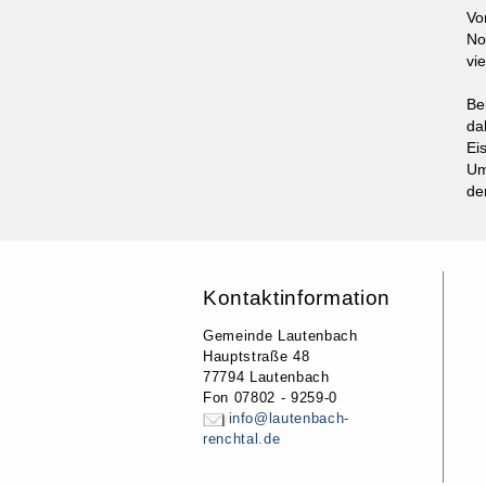
Vo
No
vi
Be
da
Ei
Um
de
Kontaktinformation
Gemeinde Lautenbach
Hauptstraße 48
77794 Lautenbach
Fon 07802 - 9259-0
info@lautenbach-
renchtal.de