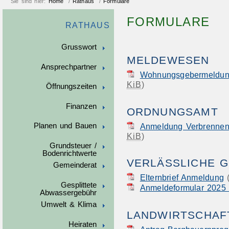
Sie sind hier:
Home
/
Rathaus
/
Formulare
FORMULARE
RATHAUS
Grusswort
MELDEWESEN
Ansprechpartner
Wohnungsgebermeld
KiB
)
Öffnungszeiten
Finanzen
ORDNUNGSAMT
Anmeldung Verbrennen 
Planen und Bauen
KiB
)
Grundsteuer /
Bodenrichtwerte
VERLÄSSLICHE 
Gemeinderat
Elternbrief Anmeldung
Gesplittete
Anmeldeformular 2025
Abwassergebühr
Umwelt & Klima
LANDWIRTSCHAF
Heiraten