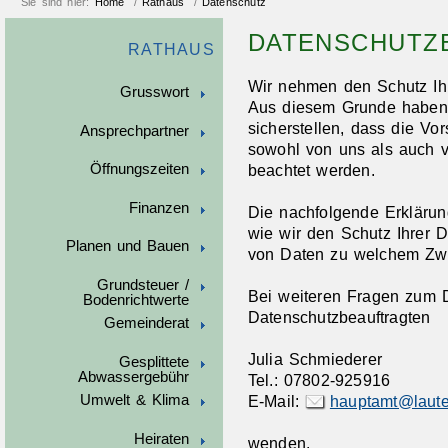
Sie sind hier:
Home
/
Rathaus
/
Datenschutz
DATENSCHUTZ
RATHAUS
Wir nehmen den Schutz Ihr
Grusswort
Aus diesem Grunde haben 
sicherstellen, dass die Vo
Ansprechpartner
sowohl von uns als auch v
Öffnungszeiten
beachtet werden.
Finanzen
Die nachfolgende Erklärung
wie wir den Schutz Ihrer 
Planen und Bauen
von Daten zu welchem Zw
Grundsteuer /
Bei weiteren Fragen zum 
Bodenrichtwerte
Datenschutzbeauftragten
Gemeinderat
Julia Schmiederer
Gesplittete
Abwassergebühr
Tel.: 07802-925916
Umwelt & Klima
E-Mail:
hauptamt@laute
Heiraten
wenden.