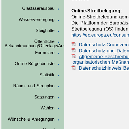
Glasfaserausbau
Online-Streitbelegung:
Online-Streitbelegung gem
Wasserversorgung
Die Plattform der Europäi
Streitbelegung (OS) finden 
Steighütte
https://ec.europa.eu/consu
Öffentliche
Datenschutz-Grundver
Bekanntmachung/Offenlage/Ausschreibungen
Datenschutz und Daten
Formulare
Allgemeine Beschreibu
organisatorischen Maßna
Online-Bürgerdienste
Datenschutzhinweis Be
Statistik
Räum- und Streuplan
Satzungen
Wahlen
Wünsche & Anregungen