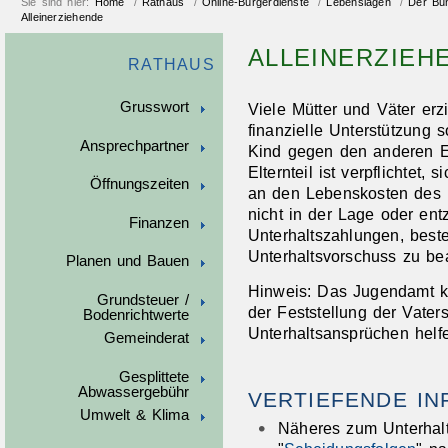
Sie sind hier:
Home
/
Rathaus
/
Online-Bürgerdienste
/
Lebenslagen
/
Der Bu
Alleinerziehende
ALLEINERZIEH
RATHAUS
Grusswort
Viele Mütter und Väter erzi
finanzielle Unterstützung 
Ansprechpartner
Kind gegen den anderen Elt
Elternteil ist verpflichte
Öffnungszeiten
an den Lebenskosten des K
nicht in der Lage oder ent
Finanzen
Unterhaltszahlungen, beste
Unterhaltsvorschuss zu be
Planen und Bauen
Hinweis: Das Jugendamt k
Grundsteuer /
der Feststellung der Vate
Bodenrichtwerte
Unterhaltsansprüchen helf
Gemeinderat
Gesplittete
Abwassergebühr
VERTIEFENDE I
Umwelt & Klima
Näheres zum Unterhalt