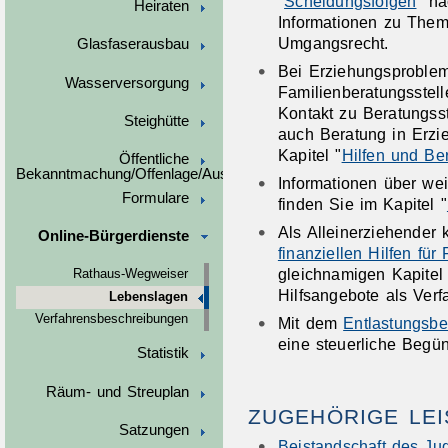
"
Scheidungsfolgen
" na
Heiraten
Informationen zu Them
Umgangsrecht.
Glasfaserausbau
Bei Erziehungsproblem
Wasserversorgung
Familienberatungsstel
Kontakt zu Beratungss
Steighütte
auch Beratung in Erzi
Kapitel "
Hilfen und Ber
Öffentliche
Bekanntmachung/Offenlage/Ausschreibungen
Informationen über wei
Formulare
finden Sie im Kapitel "
Als Alleinerziehender 
Online-Bürgerdienste
finanziellen Hilfen für
gleichnamigen Kapitel 
Rathaus-Wegweiser
Hilfsangebote als Verf
Lebenslagen
Verfahrensbeschreibungen
Mit dem
Entlastungsbe
eine steuerliche Begün
Statistik
Räum- und Streuplan
ZUGEHÖRIGE LE
Satzungen
Beistandschaft des Ju