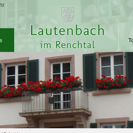
TZ
s
T