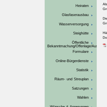
Al
Heiraten
Gr
Glasfaserausbau
Di
Gr
Wasserversorgung
Hä
Steighütte
Do
Öffentliche
Bekanntmachung/Offenlage/Ausschre
Formulare
Online-Bürgerdienste
Statistik
Räum- und Streuplan
Satzungen
Wahlen
Wünsche & Anregungen