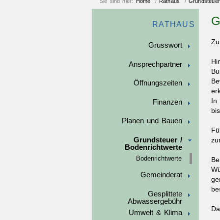
Sie sind hier:
Home
/
Rathaus
/
Grundsteuer
RATHAUS
Zu
Grusswort
Hi
Ansprechpartner
Bu
Be
Öffnungszeiten
er
In
Finanzen
bi
Planen und Bauen
Fü
Grundsteuer /
zu
Bodenrichtwerte
Bodenrichtwerte
Be
Wü
Gemeinderat
ge
be
Gesplittete
Abwassergebühr
Da
Umwelt & Klima