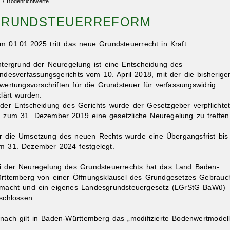
 / Bodenrichtwerte
GRUNDSTEUERREFORM
m 01.01.2025 tritt das neue Grundsteuerrecht in Kraft.
ntergrund der Neuregelung ist eine Entscheidung des
ndesverfassungsgerichts vom 10. April 2018, mit der die bisherige
wertungsvorschriften für die Grundsteuer für verfassungswidrig
klärt wurden.
 der Entscheidung des Gerichts wurde der Gesetzgeber verpflichtet
s zum 31. Dezember 2019 eine gesetzliche Neuregelung zu treffen
r die Umsetzung des neuen Rechts wurde eine Übergangsfrist bis
m 31. Dezember 2024 festgelegt.
i der Neuregelung des Grundsteuerrechts hat das Land Baden-
rttemberg von einer Öffnungsklausel des Grundgesetzes Gebrauc
macht und ein eigenes Landesgrundsteuergesetz (LGrStG BaWü)
schlossen.
nach gilt in Baden-Württemberg das „modifizierte Bodenwertmodell