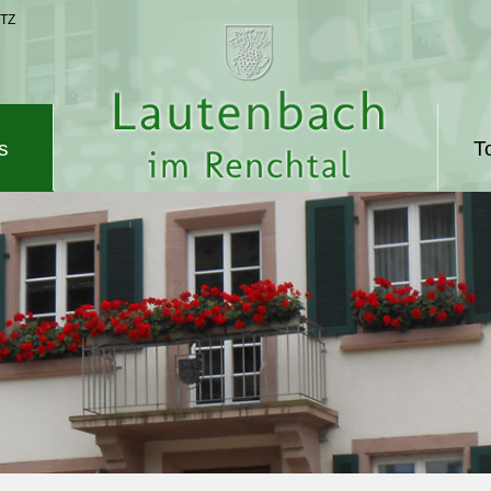
TZ
s
T