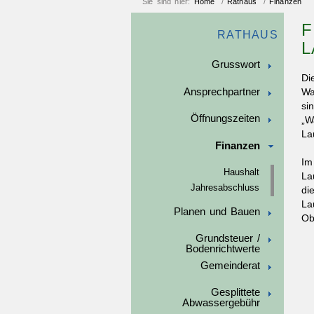
Sie sind hier:
Home
/
Rathaus
/
Finanzen
F
RATHAUS
L
Grusswort
Di
Ansprechpartner
Wa
si
Öffnungszeiten
„W
La
Finanzen
Im
Haushalt
La
Jahresabschluss
di
La
Planen und Bauen
Ob
Grundsteuer /
Bodenrichtwerte
Gemeinderat
Gesplittete
Abwassergebühr