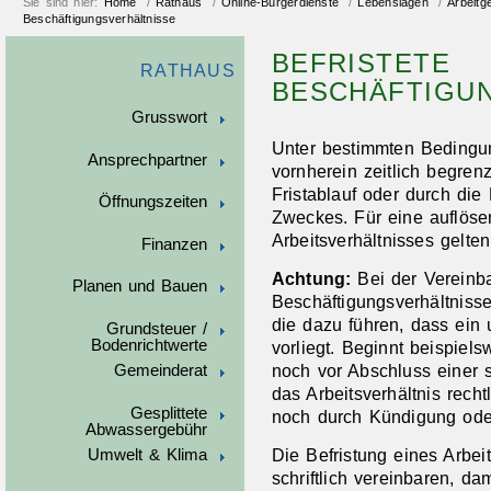
Sie sind hier:
Home
/
Rathaus
/
Online-Bürgerdienste
/
Lebenslagen
/
Arbeitg
Beschäftigungsverhältnisse
BEFRISTETE
RATHAUS
BESCHÄFTIGU
Grusswort
Unter bestimmten Bedingun
Ansprechpartner
vornherein zeitlich begre
Fristablauf oder durch die
Öffnungszeiten
Zweckes. Für eine auflös
Arbeitsverhältnisses gelt
Finanzen
Achtung:
Bei der Vereinba
Planen und Bauen
Beschäftigungsverhältniss
die dazu führen, dass ein u
Grundsteuer /
Bodenrichtwerte
vorliegt. Beginnt beispiel
noch vor Abschluss einer sc
Gemeinderat
das Arbeitsverhältnis recht
Gesplittete
noch durch Kündigung ode
Abwassergebühr
Die Befristung eines Arbe
Umwelt & Klima
schriftlich vereinbaren, dam