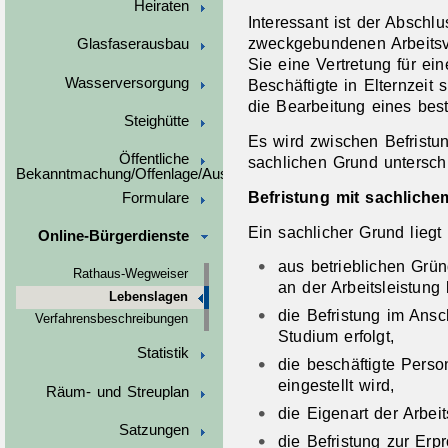
Heiraten
Interessant ist der Abschlu
zweckgebundenen Arbeitsve
Glasfaserausbau
Sie eine Vertretung für ei
Wasserversorgung
Beschäftigte in Elternzeit
die Bearbeitung eines bes
Steighütte
Es wird zwischen Befrist
Öffentliche
sachlichen Grund untersch
Bekanntmachung/Offenlage/Ausschreibungen
Befristung mit sachlich
Formulare
Ein sachlicher Grund liegt
Online-Bürgerdienste
aus betrieblichen Grü
Rathaus-Wegweiser
an der Arbeitsleistung 
Lebenslagen
die Befristung im Ansc
Verfahrensbeschreibungen
Studium erfolgt,
Statistik
die beschäftigte Perso
eingestellt wird,
Räum- und Streuplan
die Eigenart der Arbeits
Satzungen
die Befristung zur Erp