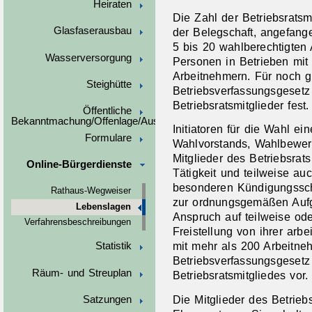
Heiraten
Die Zahl der Betriebsratsm
Glasfaserausbau
der Belegschaft, angefang
5 bis 20 wahlberechtigten
Wasserversorgung
Personen in Betrieben mit
Arbeitnehmern. Für noch g
Steighütte
Betriebsverfassungsgesetz
Betriebsratsmitglieder fest.
Öffentliche
Bekanntmachung/Offenlage/Ausschreibungen
Initiatoren für die Wahl ei
Formulare
Wahlvorstands, Wahlbewerb
Mitglieder des Betriebsrat
Online-Bürgerdienste
Tätigkeit und teilweise au
besonderen Kündigungsschu
Rathaus-Wegweiser
zur ordnungsgemäßen Aufgab
Lebenslagen
Anspruch auf teilweise ode
Verfahrensbeschreibungen
Freistellung von ihrer arbe
mit mehr als 200 Arbeitne
Statistik
Betriebsverfassungsgesetz 
Räum- und Streuplan
Betriebsratsmitgliedes vor.
Die Mitglieder des Betrieb
Satzungen