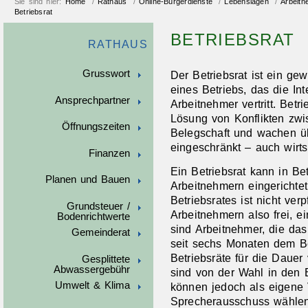
Sie sind hier:
Home
/
Rathaus
/
Online-Bürgerdienste
/
Lebenslagen
/
Arbeitn
Betriebsrat
BETRIEBSRAT
RATHAUS
Grusswort
Der Betriebsrat ist ein ge
eines Betriebs, das die In
Ansprechpartner
Arbeitnehmer vertritt. Betr
Lösung von Konflikten zwi
Öffnungszeiten
Belegschaft und wachen üb
eingeschränkt – auch wirtsc
Finanzen
Ein Betriebsrat kann in Be
Planen und Bauen
Arbeitnehmern eingerichtet
Betriebsrates ist nicht ver
Grundsteuer /
Arbeitnehmern also frei, e
Bodenrichtwerte
sind Arbeitnehmer, die da
Gemeinderat
seit sechs Monaten dem B
Betriebsräte für die Dauer
Gesplittete
Abwassergebühr
sind von der Wahl in den B
Umwelt & Klima
können jedoch als eigene
Sprecherausschuss wählen