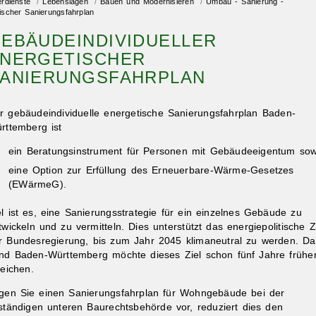
erdienste
/
Lebenslagen
/
Bauen und Modernisieren
/
Umbau - Sanierung -
ischer Sanierungsfahrplan
EBÄUDEINDIVIDUELLER
NERGETISCHER
ANIERUNGSFAHRPLAN
r gebäudeindividuelle energetische Sanierungsfahrplan Baden-
rttemberg ist
ein Beratungsinstrument für Personen mit Gebäudeeigentum sow
eine Option zur Erfüllung des Erneuerbare-Wärme-Gesetzes
(EWärmeG).
el ist es, eine Sanierungsstrategie für ein einzelnes Gebäude zu
twickeln und zu vermitteln. Dies unterstützt das energiepolitische Z
r Bundesregierung, bis zum Jahr 2045 klimaneutral zu werden. Da
nd Baden-Württemberg möchte dieses Ziel schon fünf Jahre frühe
reichen.
gen Sie einen Sanierungsfahrplan für Wohngebäude bei der
ständigen unteren Baurechtsbehörde vor, reduziert dies den