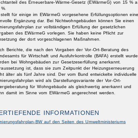
lichtanteil des Erneuerbare-Wärme-Gesetz (EWärmeG) von 15 % a
 %.
 stellt für einige im EWärmeG vorgesehene Erfüllungsoptionen ein
nnvolle Ergänzung dar. Bei Nichtwohngebäuden können Sie einen
nierungsfahrplan zur vollständigen Erfüllung der gesetzlichen
rgaben des EWärmeG vorlegen. Sie haben keine Pflicht zur
setzung der dort vorgeschlagenen Maßnahmen.
ch Berichte, die nach den Vorgaben der Vor-Ort-Beratung des
ibungen
ndesamts für Wirtschaft und Ausfuhrkontrolle (BAFA) erstellt wurde
rden bei Wohngebäuden zur Gesetzeserfüllung anerkannt.
raussetzung ist, dass sie zum Zeitpunkt der Heizungserneuerung
cht älter als fünf Jahre sind. Der vom Bund entwickelte individuelle
nierungsfahrplan wird als Darstellungsvariante der Vor-Ort-
ergieberatung für Wohngebäude als gleichwertig anerkannt und
nn damit im Sinne vom EWärmeG angerechnet werden.
ERTIEFENDE INFORMATIONEN
nierungsfahrplan-BW auf den Seiten des Umweltministeriums