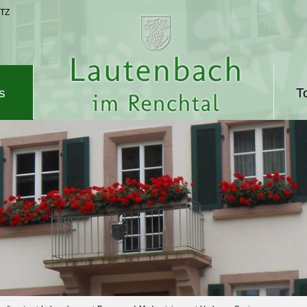
TZ
s
T