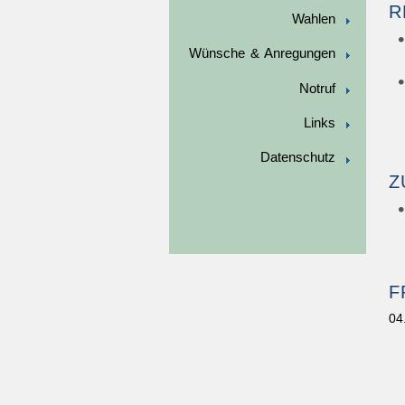
R
Wahlen
Wünsche & Anregungen
Notruf
Links
Datenschutz
Z
F
04