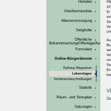
Heiraten
Pf
10
Glasfaserausbau
Er
si
Wasserversorgung
Sa
Vo
Steighütte
Um
Öffentliche
Au
Bekanntmachung/Offenlage/Ausschre
Bu
Formulare
we
Vo
Online-Bürgerdienste
ni
Sa
Rathaus-Wegweiser
En
Lebenslagen
ka
Verfahrensbeschreibungen
Statistik
V
Räum- und Streuplan
Sa
Satzungen