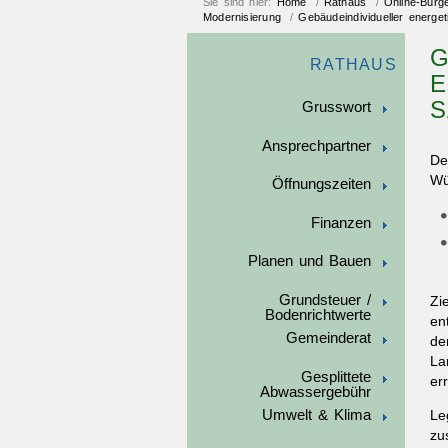
Sie sind hier:
Home
/
Rathaus
/
Online-Bürg
Modernisierung
/
Gebäudeindividueller energet
G
RATHAUS
E
S
Grusswort
Ansprechpartner
De
Wü
Öffnungszeiten
Finanzen
Planen und Bauen
Grundsteuer /
Zi
Bodenrichtwerte
en
Gemeinderat
de
La
Gesplittete
er
Abwassergebühr
Umwelt & Klima
Le
zu