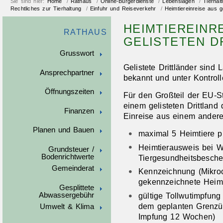
Sie sind hier:
Home
/
Rathaus
/
Online-Bürgerdienste
/
Lebenslagen
/
Tierhal
Rechtliches zur Tierhaltung
/
Einfuhr und Reiseverkehr
/
Heimtiereinreise aus ge
HEIMTIEREINR
RATHAUS
GELISTETEN D
Grusswort
Gelistete Drittländer sind 
Ansprechpartner
bekannt und unter Kontrolle
Öffnungszeiten
Für den Großteil der EU-S
einem gelisteten Drittland
Finanzen
Einreise aus einem andere
Planen und Bauen
maximal 5 Heimtiere p
Heimtierausweis bei Wi
Grundsteuer /
Bodenrichtwerte
Tiergesundheitsbesche
Gemeinderat
Kennzeichnung (Mikroch
gekennzeichnete Heimti
Gesplittete
Abwassergebühr
gültige Tollwutimpfun
dem geplanten Grenzübe
Umwelt & Klima
Impfung 12 Wochen)