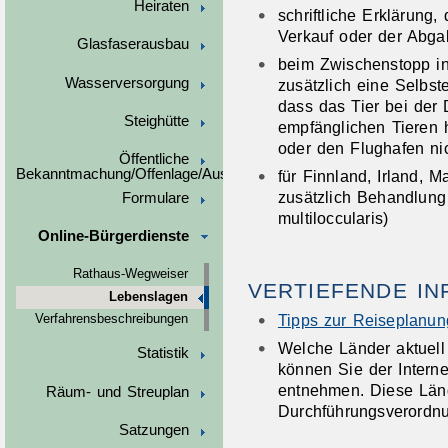
Heiraten
schriftliche Erklärung
Verkauf oder der Abga
Glasfaserausbau
beim Zwischenstopp in 
Wasserversorgung
zusätzlich eine Selbst
dass das Tier bei der 
Steighütte
empfänglichen Tieren h
oder den Flughafen nic
Öffentliche
Bekanntmachung/Offenlage/Ausschreibungen
für Finnland, Irland, M
zusätzlich Behandlun
Formulare
multiloccularis)
Online-Bürgerdienste
Rathaus-Wegweiser
VERTIEFENDE I
Lebenslagen
Tipps zur Reiseplanun
Verfahrensbeschreibungen
Welche Länder aktuell
Statistik
können Sie der Intern
entnehmen. Diese Lände
Räum- und Streuplan
Durchführungsverordnu
Satzungen