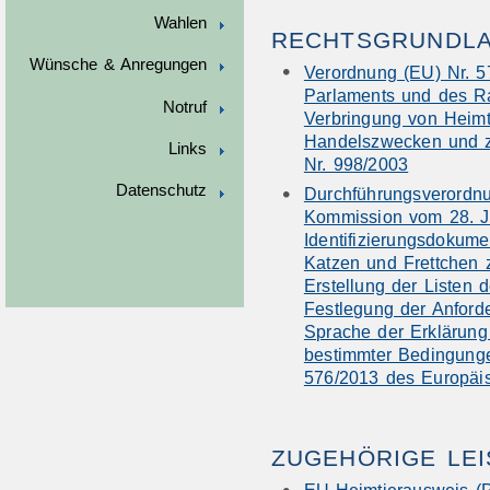
Wahlen
RECHTSGRUNDL
Wünsche & Anregungen
Verordnung (EU) Nr. 
Parlaments und des Ra
Notruf
Verbringung von Heimt
Handelszwecken und z
Links
Nr. 998/2003
Datenschutz
Durchführungsverordnu
Kommission vom 28. J
Identifizierungsdokum
Katzen und Frettchen 
Erstellung der Listen 
Festlegung der Anford
Sprache der Erklärung
bestimmter Bedingung
576/2013 des Europäi
ZUGEHÖRIGE LE
EU-Heimtierausweis (P