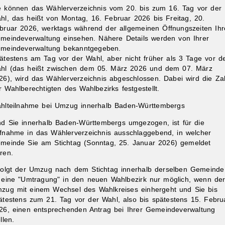
e können das Wählerverzeichnis vom 20. bis zum 16. Tag vor der
hl, das heißt von Montag, 16. Februar 2026 bis Freitag, 20.
bruar 2026, werktags während der allgemeinen Öffnungszeiten Ihr
meindeverwaltung einsehen. Nähere Details werden von Ihrer
meindeverwaltung bekanntgegeben.
ätestens am Tag vor der Wahl, aber nicht früher als 3 Tage vor d
hl (das heißt zwischen dem 05. März 2026 und dem 07. März
26), wird das Wählerverzeichnis abgeschlossen. Dabei wird die Za
r Wahlberechtigten des Wahlbezirks festgestellt.
hlteilnahme bei Umzug innerhalb Baden-Württembergs
nd Sie innerhalb Baden-Württembergs umgezogen, ist für die
fnahme in das Wählerverzeichnis ausschlaggebend, in welcher
meinde Sie am Stichtag (Sonntag, 25. Januar 2026) gemeldet
ren.
folgt der Umzug nach dem Stichtag innerhalb derselben Gemeinde
t eine "Umtragung" in den neuen Wahlbezirk nur möglich, wenn de
zug mit einem Wechsel des Wahlkreises einhergeht und Sie
bis
ätestens zum 21. Tag vor der Wahl
, also bis spätestens 15. Febru
26,
einen entsprechenden Antrag bei Ihrer Gemeindeverwaltung
llen
.