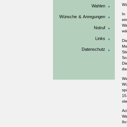
Wä
Wahlen
In
Wünsche & Anregungen
ei
Wa
Notruf
wä
Links
Di
Me
Datenschutz
St
So
Di
da
We
Wü
sp
15
st
Ac
Wa
Ih