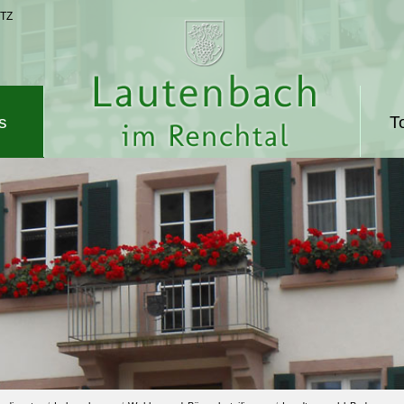
TZ
s
T