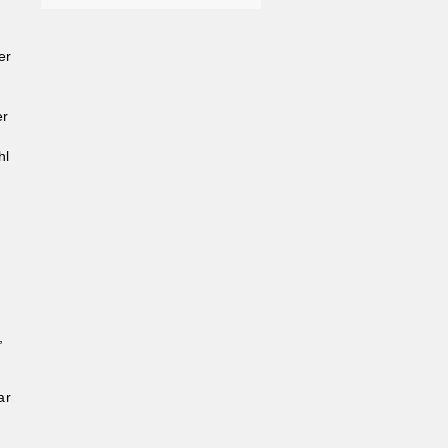
er
er
hl
,
r
ar