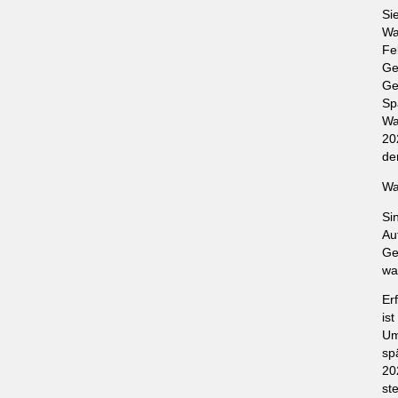
Si
Wa
Fe
Ge
Ge
Sp
Wa
20
de
Wa
Si
Au
Ge
wa
Er
is
Um
sp
20
ste