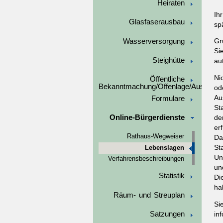
Heiraten
Ih
Glasfaserausbau
sp
Wasserversorgung
Gr
Si
Steighütte
au
Ni
Öffentliche
Bekanntmachung/Offenlage/Ausschre
od
Au
Formulare
St
Online-Bürgerdienste
de
er
Rathaus-Wegweiser
Da
St
Lebenslagen
Un
Verfahrensbeschreibungen
un
Statistik
Di
ha
Räum- und Streuplan
Si
Satzungen
in