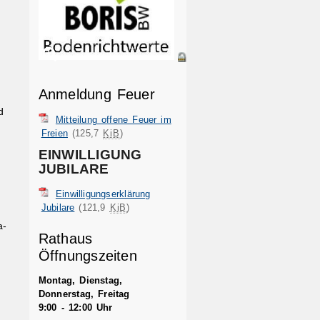
6
Anmeldung Feuer
d
Mitteilung offene Feuer im
Freien
(125,7
KiB
)
EINWILLIGUNG
JUBILARE
Einwilligungserklärung
Jubilare
(121,9
KiB
)
a-
Rathaus
Öffnungszeiten
Montag, Dienstag,
Donnerstag, Freitag
9:00 - 12:00 Uhr