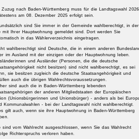
r Zuzug nach Baden-Württemberg muss für die Landtagswahl 202
ätestens am 08. Dezember 2025 erfolgt sein.
undsätzlich sind Sie immer in der Gemeinde wahlberechtigt, in der
e mit Ihrer Hauptwohnung gemeldet sind. Dort werden Sie
tomatisch in das Wählerverzeichnis eingetragen.
cht wahlberechtigt sind Deutsche, die in einem anderen Bundeslan
ibungen
er im Ausland mit der einzigen oder der Hauptwohnung leben.
sländerinnen und Ausländer (Personen, die die deutsche
aatsangehörigkeit nicht besitzen) sind nicht wahlberechtigt, es sei
nn, sie besitzen zugleich die deutsche Staatsangehörigkeit und
füllen auch die übrigen Wahlrechtsvoraussetzungen.
her sind auch die in Baden-Württemberg lebenden
aatsangehörigen der anderen Mitgliedstaaten der Europäischen
ion (Unionsbürgerinnen und Unionsbürger) - anders als bei Europ
d Kommunalwahlen - bei der Landtagswahl nicht wahlberechtigt.
es gilt auch, wenn sie ihre Hauptwohnung in Baden-Württemberg
ben.
e sind vom Wahlrecht ausgeschlossen, wenn Sie das Wahlrecht
folge Richterspruchs verloren haben.