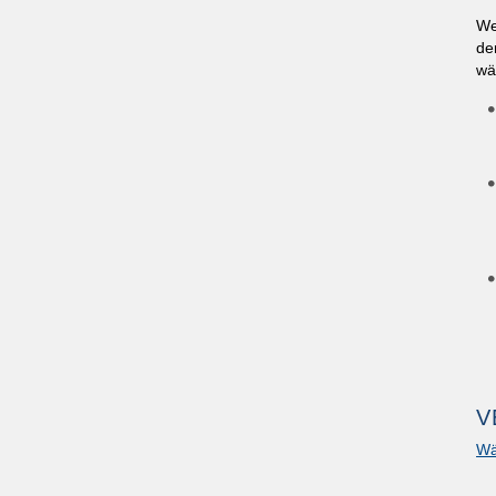
We
de
wä
V
Wä