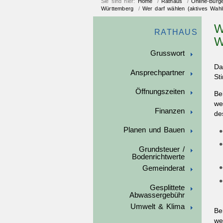
Sie sind hier:
Home
/
Rathaus
/
Online-Bürg
Württemberg
/
Wer darf wählen (aktives Wahl
W
RATHAUS
W
Grusswort
Da
Ansprechpartner
St
Öffnungszeiten
Be
we
Finanzen
de
Planen und Bauen
Grundsteuer /
Bodenrichtwerte
Gemeinderat
Gesplittete
Abwassergebühr
Umwelt & Klima
Be
we