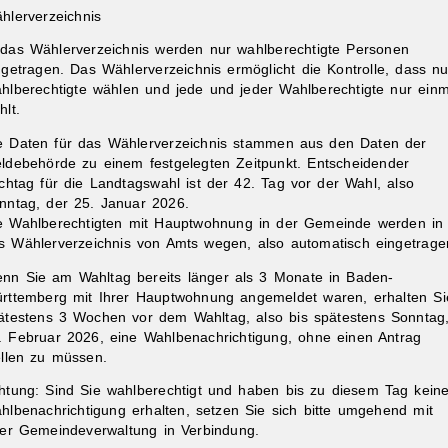
hlerverzeichnis
 das Wählerverzeichnis werden nur wahlberechtigte Personen
ngetragen. Das Wählerverzeichnis ermöglicht die Kontrolle, dass nu
hlberechtigte wählen und jede und jeder Wahlberechtigte nur einm
hlt.
e Daten für das Wählerverzeichnis stammen aus den Daten der
ldebehörde zu einem festgelegten Zeitpunkt. Entscheidender
ichtag für die Landtagswahl ist der 42. Tag vor der Wahl, also
nntag, der 25. Januar 2026.
e Wahlberechtigten mit Hauptwohnung in der Gemeinde werden in
s Wählerverzeichnis von Amts wegen, also automatisch eingetrage
nn Sie am Wahltag bereits länger als 3 Monate in Baden-
rttemberg mit Ihrer Hauptwohnung angemeldet waren, erhalten Si
ätestens 3 Wochen vor dem Wahltag, also bis spätestens Sonntag
. Februar 2026, eine Wahlbenachrichtigung, ohne einen Antrag
ellen zu müssen.
htung: Sind Sie wahlberechtigt und haben bis zu diesem Tag kein
hlbenachrichtigung erhalten, setzen Sie sich bitte umgehend mit
rer Gemeindeverwaltung in Verbindung.