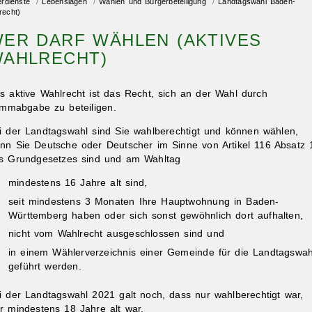
erdienste
/
Lebenslagen
/
Wahlen und Bürgerbeteiligung
/
Landtagswahl Baden-
recht)
ER DARF WÄHLEN (AKTIVES
AHLRECHT)
s aktive Wahlrecht ist das Recht, sich an der Wahl durch
immabgabe zu beteiligen.
i der Landtagswahl sind Sie wahlberechtigt und können wählen,
nn Sie Deutsche oder Deutscher im Sinne von Artikel 116 Absatz 
s Grundgesetzes sind und am Wahltag
mindestens 16 Jahre alt sind,
seit mindestens 3 Monaten Ihre Hauptwohnung in Baden-
Württemberg haben oder sich sonst gewöhnlich dort aufhalten,
nicht vom Wahlrecht ausgeschlossen sind und
in einem Wählerverzeichnis einer Gemeinde für die Landtagswah
geführt werden.
i der Landtagswahl 2021 galt noch, dass nur wahlberechtigt war,
r mindestens 18 Jahre alt war.