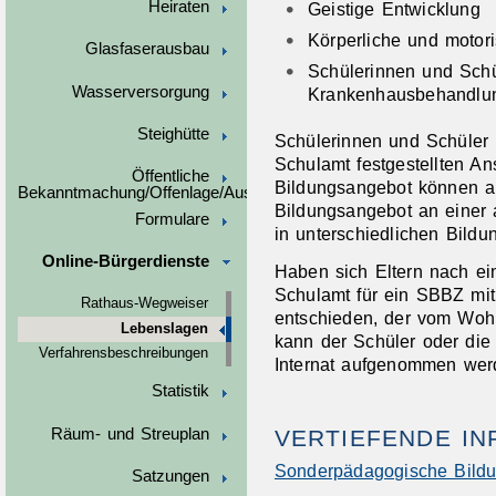
Heiraten
Geistige Entwicklung
Körperliche und motor
Glasfaserausbau
Schülerinnen und Schü
Wasserversorgung
Krankenhausbehandlu
Steighütte
Schülerinnen und Schüler 
Schulamt festgestellten A
Öffentliche
Bildungsangebot können au
Bekanntmachung/Offenlage/Ausschreibungen
Bildungsangebot an einer
Formulare
in unterschiedlichen Bild
Online-Bürgerdienste
Haben sich Eltern nach ei
Schulamt für ein SBBZ mi
Rathaus-Wegweiser
entschieden, der vom Wohn
Lebenslagen
kann der Schüler oder die
Verfahrensbeschreibungen
Internat aufgenommen wer
Statistik
Räum- und Streuplan
VERTIEFENDE I
Sonderpädagogische Bildu
Satzungen