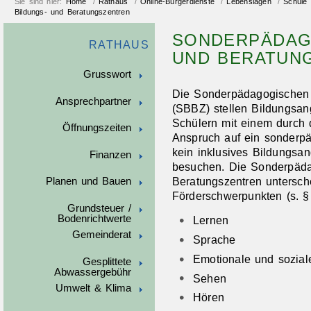
Sie sind hier:
Home
/
Rathaus
/
Online-Bürgerdienste
/
Lebenslagen
/
Schule
Bildungs- und Beratungszentren
SONDERPÄDAG
RATHAUS
UND BERATUN
Grusswort
Die Sonderpädagogischen 
Ansprechpartner
(SBBZ) stellen Bildungsan
Schülern mit einem durch d
Öffnungszeiten
Anspruch auf ein sonderp
kein inklusives Bildungsa
Finanzen
besuchen. Die Sonderpäda
Beratungszentren untersch
Planen und Bauen
Förderschwerpunkten (s. §
Grundsteuer /
Bodenrichtwerte
Lernen
Gemeinderat
Sprache
Emotionale und sozial
Gesplittete
Abwassergebühr
Sehen
Umwelt & Klima
Hören