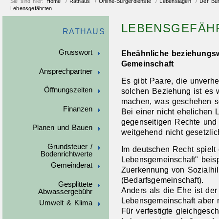
Sie sind hier:
Home
/
Rathaus
/
Online-Bürgerdienste
/
Lebenslagen
/
Der Bu
Lebensgefährten
LEBENSGEFÄH
RATHAUS
Grusswort
Eheähnliche beziehungsw
Gemeinschaft
Ansprechpartner
Es gibt Paare, die unverhe
Öffnungszeiten
solchen Beziehung ist es 
machen, was geschehen so
Finanzen
Bei einer nicht ehelichen
gegenseitigen Rechte und 
Planen und Bauen
weitgehend nicht gesetzlic
Grundsteuer /
Im deutschen Recht spielt 
Bodenrichtwerte
Lebensgemeinschaft" beisp
Gemeinderat
Zuerkennung von Sozialhilf
(Bedarfsgemeinschaft).
Gesplittete
Anders als die Ehe ist der
Abwassergebühr
Lebensgemeinschaft aber ni
Umwelt & Klima
Für verfestigte gleichges