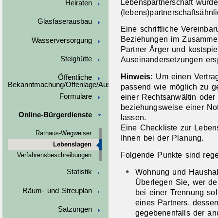
Lebenspartnerschaft wurde 
Heiraten
(lebens)partnerschaftsähnl
Glasfaserausbau
Eine schriftliche Vereinba
Beziehungen im Zusammenl
Wasserversorgung
Partner Ärger und kostspiel
Steighütte
Auseinandersetzungen ers
Hinweis:
Um einen Vertrag
Öffentliche
Bekanntmachung/Offenlage/Ausschreibungen
passend wie möglich zu ges
Formulare
einer Rechtsanwältin oder
beziehungsweise einer Not
Online-Bürgerdienste
lassen.
Eine Checkliste zur Leben
Rathaus-Wegweiser
Ihnen bei der Planung.
Lebenslagen
Folgende Punkte sind rege
Verfahrensbeschreibungen
Wohnung und Haushal
Statistik
Überlegen Sie, wer den
Räum- und Streuplan
bei einer Trennung sol
eines Partners, dessen 
Satzungen
gegebenenfalls der and