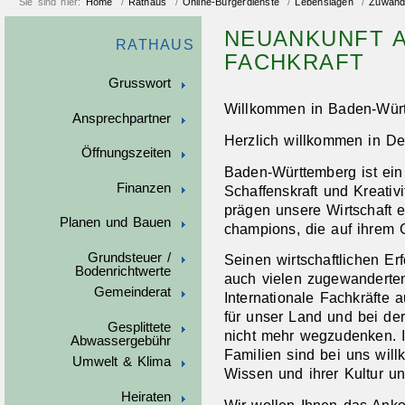
Sie sind hier:
Home
/
Rathaus
/
Online-Bürgerdienste
/
Lebenslagen
/
Zuwand
NEUANKUNFT 
RATHAUS
FACHKRAFT
Grusswort
Willkommen in Baden-Wür
Ansprechpartner
Herzlich willkommen in D
Öffnungszeiten
Baden-Württemberg ist ein 
Finanzen
Schaffenskraft und Kreati
prägen unsere Wirtschaft 
Planen und Bauen
champions, die auf ihrem G
Grundsteuer /
Seinen wirtschaftlichen E
Bodenrichtwerte
auch vielen zugewandert
Gemeinderat
Internationale Fachkräfte 
für unser Land und bei de
Gesplittete
nicht mehr wegzudenken. I
Abwassergebühr
Familien sind bei uns wil
Umwelt & Klima
Wissen und ihrer Kultur un
Heiraten