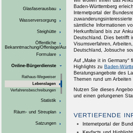
Wir wollen Ihnen das Anko
Baden-Württemberg erleic
Glasfaserausbau
Internetportal der Bundes
zuwanderungsinteressierte
Wasserversorgung
sämtliche Informationen v
Herkunftsland bis zur Anku
Steighütte
Deutschland. Dies betrifft
Öffentliche
Visumsverfahren, Arbeiten
Bekanntmachung/Offenlage/Ausschreibungen
Deutschland, Jobsuche sow
Formulare
Auf „Make it in Germany“ 
Online-Bürgerdienste
Highlights zu
Baden-Württ
Beratungsangebote des La
Rathaus-Wegweiser
Themen rund um Arbeiten 
Lebenslagen
Nutzen Sie dieses Angebot 
Verfahrensbeschreibungen
und einen gelungenen Star
Statistik
Räum- und Streuplan
VERTIEFENDE I
Satzungen
Internetportal der Bu
Keyfacts und Highligh