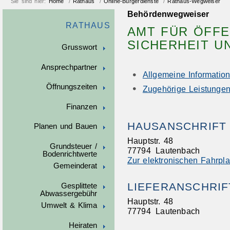
Sie sind hier:
Home
/
Rathaus
/
Online-Bürgerdienste
/
Rathaus-Wegweiser
Behördenwegweiser
RATHAUS
AMT FÜR ÖFFE
SICHERHEIT 
Grusswort
Ansprechpartner
Allgemeine Informatio
Öffnungszeiten
Zugehörige Leistunge
Finanzen
HAUSANSCHRIFT
Planen und Bauen
Hauptstr. 48
Grundsteuer /
77794
Lautenbach
Bodenrichtwerte
Zur elektronischen Fahrpl
Gemeinderat
LIEFERANSCHRIF
Gesplittete
Abwassergebühr
Hauptstr. 48
Umwelt & Klima
77794
Lautenbach
Heiraten