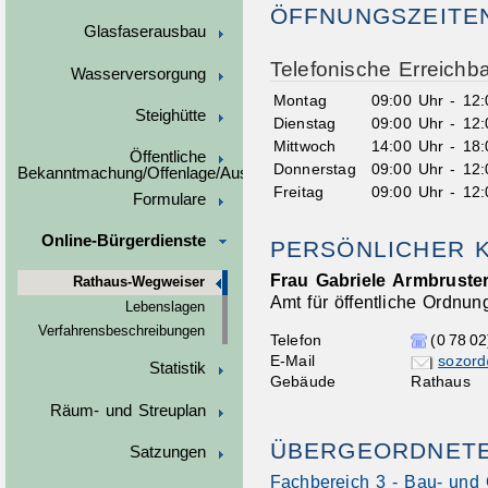
ÖFFNUNGSZEITE
Glasfaserausbau
Telefonische Erreichba
Wasserversorgung
Montag
09:00 Uhr
-
12:
Steighütte
Dienstag
09:00 Uhr
-
12:
Mittwoch
14:00 Uhr
-
18:
Öffentliche
Donnerstag
09:00 Uhr
-
12:
Bekanntmachung/Offenlage/Ausschreibungen
Freitag
09:00 Uhr
-
12:
Formulare
Online-Bürgerdienste
PERSÖNLICHER 
Frau
Gabriele
Armbruste
Rathaus-Wegweiser
Amt für öffentliche Ordnu
Lebenslagen
Verfahrensbeschreibungen
Telefon
(0
78
02
E-Mail
sozord
Statistik
Gebäude
Rathaus
Räum- und Streuplan
ÜBERGEORDNETE
Satzungen
Fachbereich 3 - Bau- und