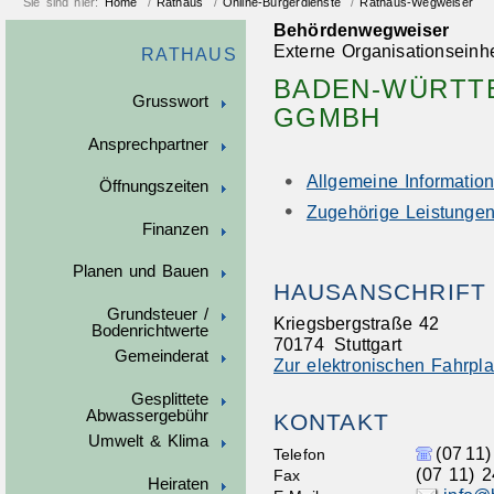
Sie sind hier:
Home
/
Rathaus
/
Online-Bürgerdienste
/
Rathaus-Wegweiser
Behördenwegweiser
Externe Organisationseinhe
RATHAUS
BADEN-WÜRTT
Grusswort
GGMBH
Ansprechpartner
Allgemeine Informatio
Öffnungszeiten
Zugehörige Leistunge
Finanzen
Planen und Bauen
HAUSANSCHRIFT
Grundsteuer /
Kriegsbergstraße 42
Bodenrichtwerte
70174
Stuttgart
Gemeinderat
Zur elektronischen Fahrpl
Gesplittete
Abwassergebühr
KONTAKT
Umwelt & Klima
(07
11)
Telefon
(07
11) 2
Fax
Heiraten