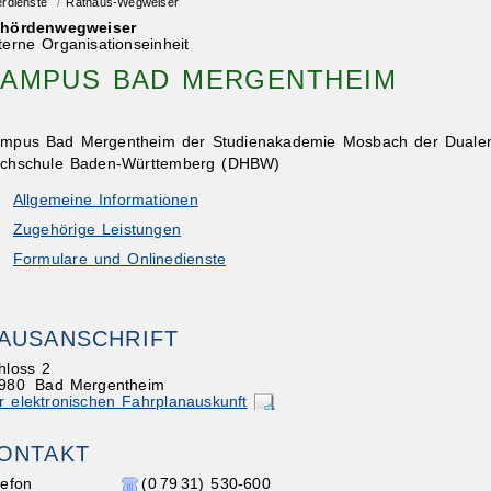
erdienste
/
Rathaus-Wegweiser
hördenwegweiser
terne Organisationseinheit
AMPUS BAD MERGENTHEIM
mpus Bad Mergentheim der Studienakademie Mosbach der Duale
chschule Baden-Württemberg (DHBW)
Allgemeine Informationen
Zugehörige Leistungen
Formulare und Onlinedienste
AUSANSCHRIFT
hloss 2
980
Bad Mergentheim
r elektronischen Fahrplanauskunft
ONTAKT
lefon
(0
79
31) 530-600