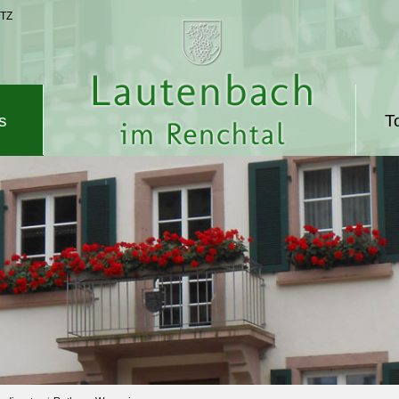
TZ
s
T