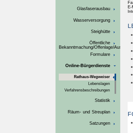
Fa
E-
Glasfaserausbau
In
Wasserversorgung
L
Steighütte
Öffentliche
Bekanntmachung/Offenlage/Ausschre
Formulare
Online-Bürgerdienste
Rathaus-Wegweiser
Lebenslagen
Verfahrensbeschreibungen
Statistik
Räum- und Streuplan
F
Satzungen