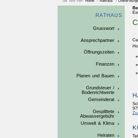
Sie sind hier:
Home
/
Rathaus
/
Online-Bürg
Be
Ex
RATHAUS
C
Grusswort
Ca
Ansprechpartner
Ho
Öffnungszeiten
Finanzen
Planen und Bauen
Grundsteuer /
Bodenrichtwerte
H
Gemeinderat
Sc
97
Gesplittete
Zu
Abwassergebühr
Umwelt & Klima
K
Heiraten
Te