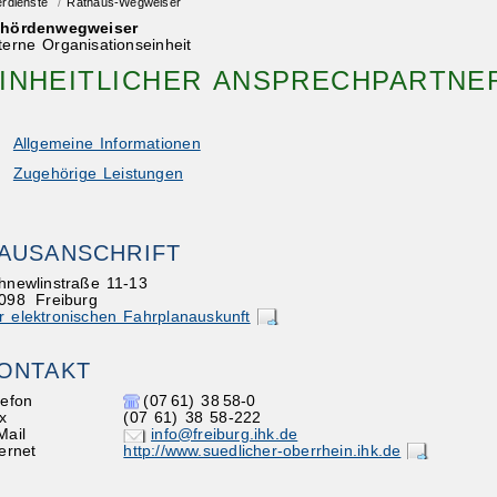
erdienste
/
Rathaus-Wegweiser
hördenwegweiser
terne Organisationseinheit
INHEITLICHER ANSPRECHPARTNE
Allgemeine Informationen
Zugehörige Leistungen
AUSANSCHRIFT
hnewlinstraße 11-13
098
Freiburg
r elektronischen Fahrplanauskunft
ONTAKT
lefon
(07
61) 38
58-0
x
(07
61) 38
58-222
Mail
info@freiburg.ihk.de
ternet
http://www.suedlicher-oberrhein.ihk.de