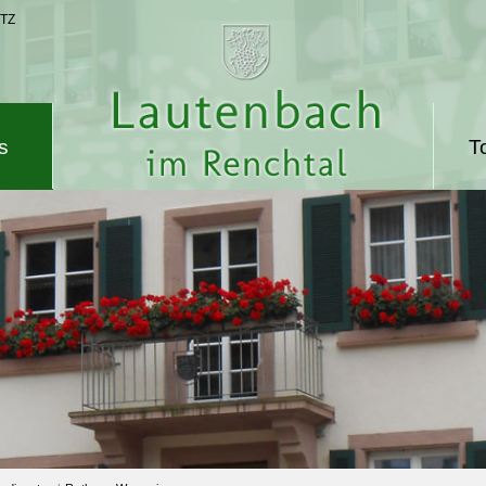
TZ
s
T