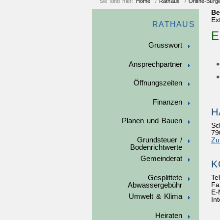
Sie sind hier:
Home
/
Rathaus
/
Online-Bürg
Be
Ex
RATHAUS
E
Grusswort
Ansprechpartner
Öffnungszeiten
Finanzen
H
Planen und Bauen
Sc
79
Grundsteuer /
Zu
Bodenrichtwerte
Gemeinderat
K
Gesplittete
Te
Abwassergebühr
Fa
E-
Umwelt & Klima
In
Heiraten