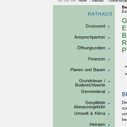
Sie sind hier:
Home
/
Rathaus
/
Online-Bürg
Be
Ex
RATHAUS
G
Grusswort
E
B
Ansprechpartner
R
Öffnungszeiten
P
Finanzen
Planen und Bauen
Grundsteuer /
Bodenrichtwerte
Gemeinderat
B
Gesplittete
Di
Abwassergebühr
zu
Umwelt & Klima
un
be
Heiraten