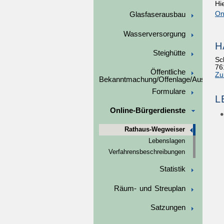
Hi
On
Glasfaserausbau
Wasserversorgung
H
Steighütte
Sc
76
Öffentliche
Zu
Bekanntmachung/Offenlage/Ausschre
Formulare
L
Online-Bürgerdienste
Rathaus-Wegweiser
Lebenslagen
Verfahrensbeschreibungen
Statistik
Räum- und Streuplan
Satzungen