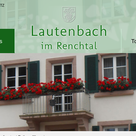
TZ
s
T