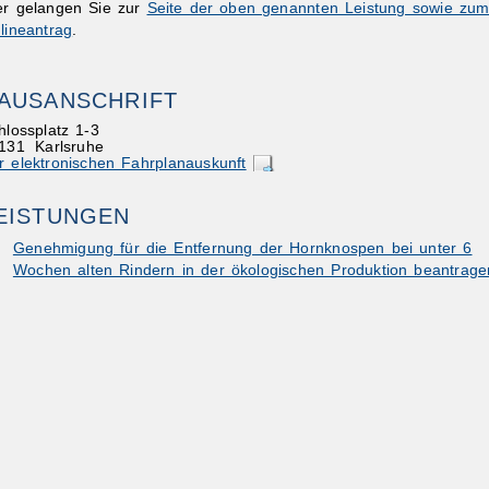
er gelangen Sie zur
Seite der oben genannten Leistung sowie zu
lineantrag
.
AUSANSCHRIFT
hlossplatz 1-3
131
Karlsruhe
r elektronischen Fahrplanauskunft
ibungen
EISTUNGEN
Genehmigung für die Entfernung der Hornknospen bei unter 6
Wochen alten Rindern in der ökologischen Produktion beantrage