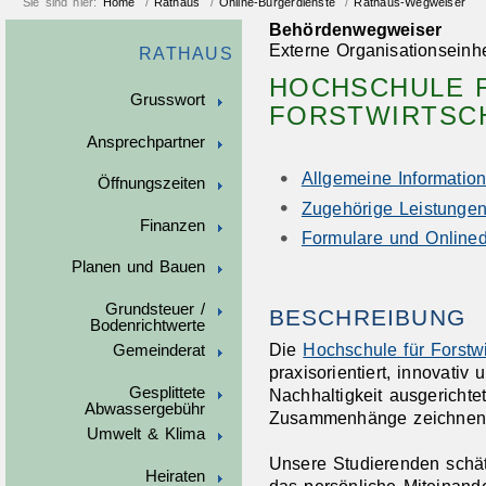
Sie sind hier:
Home
/
Rathaus
/
Online-Bürgerdienste
/
Rathaus-Wegweiser
Behördenwegweiser
Externe Organisationseinhe
RATHAUS
HOCHSCHULE 
Grusswort
FORSTWIRTSC
Ansprechpartner
Allgemeine Informatio
Öffnungszeiten
Zugehörige Leistunge
Finanzen
Formulare und Onlined
Planen und Bauen
Grundsteuer /
BESCHREIBUNG
Bodenrichtwerte
Die
Hochschule für Forstw
Gemeinderat
praxisorientiert, innovativ
Gesplittete
Nachhaltigkeit ausgerichte
Abwassergebühr
Zusammenhänge zeichnen 
Umwelt & Klima
Unsere Studierenden sch
Heiraten
das persönliche Miteinande