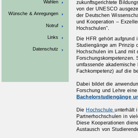
zukunftsgerichtete Bildu
Wahlen
von der UNESCO ausgezeic
Wünsche & Anregungen
der Deutschen Wissenschaf
und Kooperation – Exzellen
Notruf
Hochschulen".
Links
Die HFR gehört aufgrund i
Studiengänge am Prinzip d
Datenschutz
Hochschulen im Land mit d
Forschungskompetenzen. Si
umfassende akademische Bi
Fachkompetenz) auf die ber
Dabei bildet die anwendu
Forschung und Lehre eine f
Bachelorstudiengänge u
Die
Hochschule
unterhält 
Partnerhochschulen in vie
Diese Kooperationen diene
Austausch von Studierend