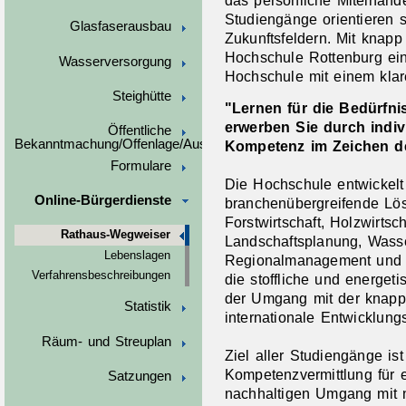
Studiengänge orientieren s
Glasfaserausbau
Zukunftsfeldern. Mit knapp
Hochschule Rottenburg eine
Wasserversorgung
Hochschule mit einem klaren
Steighütte
"Lernen für die Bedürfn
erwerben Sie durch indiv
Öffentliche
Bekanntmachung/Offenlage/Ausschreibungen
Kompetenz im Zeichen de
Formulare
Die Hochschule entwickelt
Online-Bürgerdienste
branchenübergreifende Lö
Forstwirtschaft, Holzwirtsc
Rathaus-Wegweiser
Landschaftsplanung, Wass
Lebenslagen
Regionalmanagement und e
Verfahrensbeschreibungen
die stoffliche und energet
der Umgang mit der knapp
Statistik
internationale Entwicklun
Räum- und Streuplan
Ziel aller Studiengänge is
Kompetenzvermittlung für 
Satzungen
nachhaltigen Umgang mit n