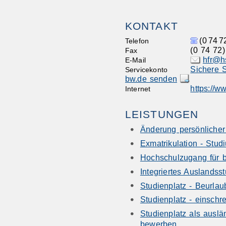
KONTAKT
(0
74
7
Telefon
(0
74
72)
Fax
hfr@h
E-Mail
Sichere S
Servicekonto
bw.de senden
https://w
Internet
LEISTUNGEN
Änderung persönlicher
Exmatrikulation - Stu
Hochschulzugang für be
Integriertes Auslands
Studienplatz - Beurla
Studienplatz - einschre
Studienplatz als auslä
bewerben