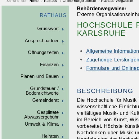
Sie sind hier:
Home
/
Rathaus
/
Online-Bürgerdienste
/
Rathaus-Wegweiser
Behördenwegweiser
Externe Organisationseinhe
RATHAUS
HOCHSCHULE 
Grusswort
KARLSRUHE
Ansprechpartner
Allgemeine Informatio
Öffnungszeiten
Zugehörige Leistunge
Finanzen
Formulare und Onlined
Planen und Bauen
Grundsteuer /
BESCHREIBUNG
Bodenrichtwerte
Die Hochschule für Musik K
Gemeinderat
wissenschaftliche Einrichtu
Gesplittete
vielfältiges Musik- und Ku
Abwassergebühr
im Bereich von Kunst, Wis
Umwelt & Klima
vorbereitet. Höchste künstle
Nachdenken über Musik und
Heiraten
Handeln sind der Hochschu