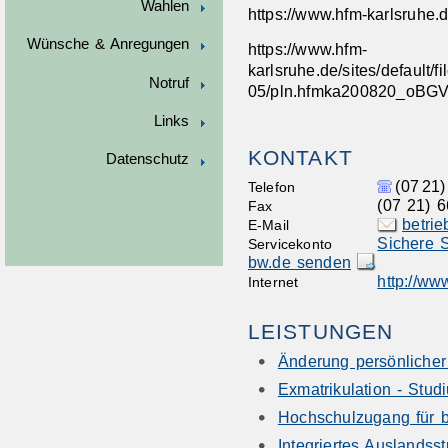
Wahlen
https://www.hfm-karlsruhe.
Wünsche & Anregungen
https://www.hfm-
karlsruhe.de/sites/default/fi
Notruf
05/pln.hfmka200820_oBGV
Links
KONTAKT
Datenschutz
(07
21)
Telefon
(07
21) 6
Fax
betri
E-Mail
Sichere S
Servicekonto
bw.de senden
http://ww
Internet
LEISTUNGEN
Änderung persönlicher
Exmatrikulation - Stu
Hochschulzugang für be
Integriertes Auslands