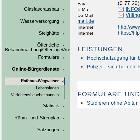
(0
77
20)
Fax
INFO
Glasfaserausbau
E-Mail
Villi
De-Mail
mail.de
Wasserversorgung
http://ww
Internet
https://hf
Steighütte
Internet
Öffentliche
LEISTUNGEN
Bekanntmachung/Offenlage/Ausschreibungen
Formulare
Hochschulzugang für be
Polizei - sich für den
Online-Bürgerdienste
Rathaus-Wegweiser
Lebenslagen
FORMULARE UND
Verfahrensbeschreibungen
Studieren ohne Abitu
Statistik
Räum- und Streuplan
Satzungen