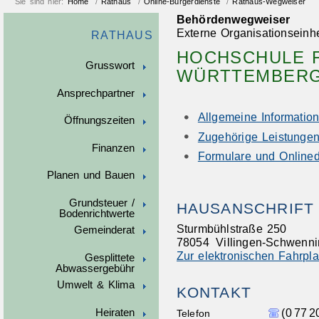
Sie sind hier:
Home
/
Rathaus
/
Online-Bürgerdienste
/
Rathaus-Wegweiser
Behördenwegweiser
Externe Organisationseinhe
RATHAUS
HOCHSCHULE F
Grusswort
WÜRTTEMBER
Ansprechpartner
Allgemeine Informatio
Öffnungszeiten
Zugehörige Leistunge
Finanzen
Formulare und Onlined
Planen und Bauen
Grundsteuer /
HAUSANSCHRIFT
Bodenrichtwerte
Sturmbühlstraße 250
Gemeinderat
78054
Villingen-Schwenn
Zur elektronischen Fahrpl
Gesplittete
Abwassergebühr
Umwelt & Klima
KONTAKT
(0
77
2
Heiraten
Telefon