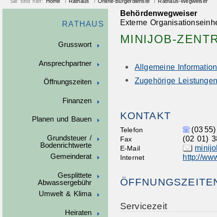
Sie sind hier:
Home
/
Rathaus
/
Online-Bürgerdienste
/
Rathaus-Wegweiser
Behördenwegweiser
Externe Organisationseinhe
RATHAUS
MINIJOB-ZENT
Grusswort
Ansprechpartner
Allgemeine Informatio
Zugehörige Leistunge
Öffnungszeiten
Finanzen
KONTAKT
Planen und Bauen
(03
55)
Telefon
Grundsteuer /
(02
01) 3
Fax
Bodenrichtwerte
minij
E-Mail
http://ww
Gemeinderat
Internet
Gesplittete
ÖFFNUNGSZEITE
Abwassergebühr
Umwelt & Klima
Servicezeit
Heiraten