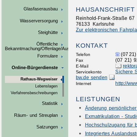
HAUSANSCHRIFT
Glasfaserausbau
Reinhold-Frank-Straße 67
Wasserversorgung
76133
Karlsruhe
Zur elektronischen Fahrpl
Steighütte
Öffentliche
KONTAKT
Bekanntmachung/Offenlage/Ausschreibungen
(07
21)
Telefon
Formulare
(07
21) 9
Fax
rekto
E-Mail
Online-Bürgerdienste
Sichere S
Servicekonto
bw.de senden
Rathaus-Wegweiser
http://ww
Internet
Lebenslagen
Verfahrensbeschreibungen
LEISTUNGEN
Statistik
Änderung persönlicher
Räum- und Streuplan
Exmatrikulation - Stu
Hochschulzugang für be
Satzungen
Integriertes Auslands