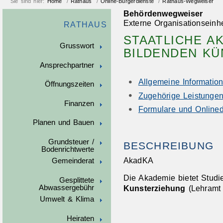
Sie sind hier:
Home
/
Rathaus
/
Online-Bürgerdienste
/
Rathaus-Wegweiser
Behördenwegweiser
Externe Organisationseinhe
RATHAUS
STAATLICHE A
Grusswort
BILDENDEN KÜ
Ansprechpartner
Allgemeine Informatio
Öffnungszeiten
Zugehörige Leistunge
Finanzen
Formulare und Onlined
Planen und Bauen
Grundsteuer /
BESCHREIBUNG
Bodenrichtwerte
AkadKA
Gemeinderat
Die Akademie bietet Stud
Gesplittete
Kunsterziehung
(Lehramt 
Abwassergebühr
Umwelt & Klima
Heiraten