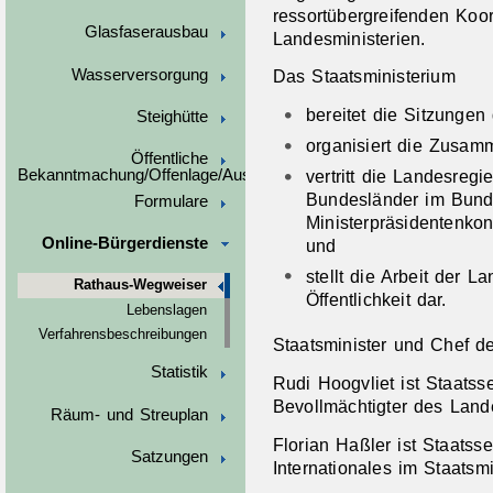
ressortübergreifenden Koo
Glasfaserausbau
Landesministerien.
Wasserversorgung
Das Staatsministerium
bereitet die Sitzungen 
Steighütte
organisiert die Zusam
Öffentliche
vertritt die Landesregi
Bekanntmachung/Offenlage/Ausschreibungen
Bundesländer im Bunde
Formulare
Ministerpräsidentenk
Online-Bürgerdienste
und
stellt die Arbeit der 
Rathaus-Wegweiser
Öffentlichkeit dar.
Lebenslagen
Verfahrensbeschreibungen
Staatsminister und Chef de
Statistik
Rudi Hoogvliet ist Staatsse
Bevollmächtigter des Lan
Räum- und Streuplan
Florian Haßler ist Staatsse
Satzungen
Internationales im Staatsmi