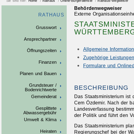
Sie sind hier:
Home
/
Rathaus
/
Online-Bürgerdienste
/
Rathaus-Wegweiser
Behördenwegweiser
Externe Organisationseinhe
RATHAUS
STAATSMINIST
Grusswort
WÜRTTEMBER
Ansprechpartner
Allgemeine Informatio
Öffnungszeiten
Zugehörige Leistunge
Finanzen
Formulare und Onlined
Planen und Bauen
Grundsteuer /
BESCHREIBUNG
Bodenrichtwerte
Das Staatsministerium ist 
Gemeinderat
Cem Özdemir. Nach der b
Gesplittete
Landesverfassung bestimmt 
Abwassergebühr
der Politik und führt den V
Umwelt & Klima
Das Staatsministerium plan
Heiraten
Regierungschef bei der W