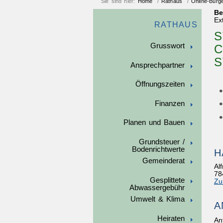
Sie sind hier:
Home
/
Rathaus
/
Online-Bürg
Be
Ex
RATHAUS
S
Grusswort
C
S
Ansprechpartner
Öffnungszeiten
Finanzen
Planen und Bauen
Grundsteuer /
Bodenrichtwerte
H
Gemeinderat
Al
78
Gesplittete
Zu
Abwassergebühr
Umwelt & Klima
A
Heiraten
An