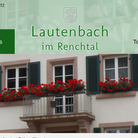
TZ
s
T