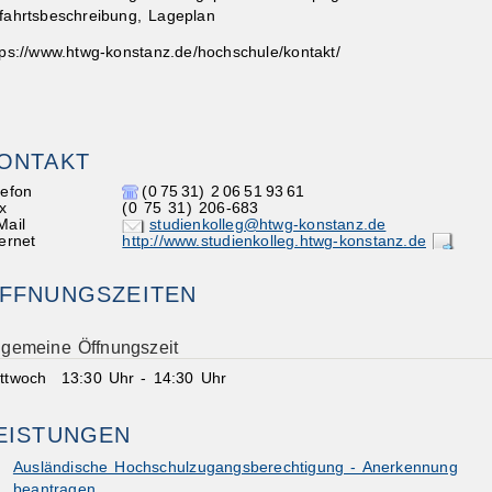
fahrtsbeschreibung, Lageplan
tps://www.htwg-konstanz.de/hochschule/kontakt/
ONTAKT
ibungen
lefon
(0
75
31) 2
06
51
93
61
x
(0
75
31) 206-683
Mail
studienkolleg@htwg-konstanz.de
ternet
http://www.studienkolleg.htwg-konstanz.de
FFNUNGSZEITEN
lgemeine Öffnungszeit
ttwoch
13:30 Uhr
-
14:30 Uhr
EISTUNGEN
Ausländische Hochschulzugangsberechtigung - Anerkennung
beantragen