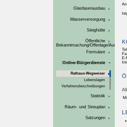
An
Glasfaserausbau
ht
Wasserversorgung
Steighütte
K
Öffentliche
Bekanntmachung/Offenlage/Ausschre
Te
Formulare
Fa
E-
In
Online-Bürgerdienste
Rathaus-Wegweiser
Ö
Lebenslagen
Verfahrensbeschreibungen
Al
Statistik
Mi
Räum- und Streuplan
L
Satzungen