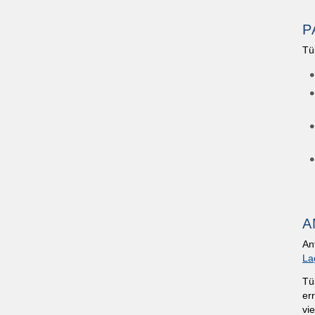
P
Tü
A
An
La
Tü
er
vi