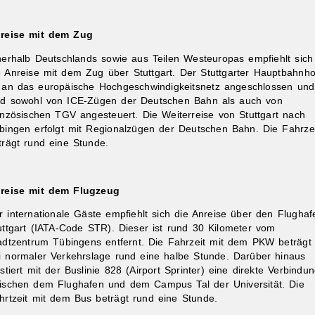
reise mit dem Zug
nerhalb Deutschlands sowie aus Teilen Westeuropas empfiehlt sich
e Anreise mit dem Zug über Stuttgart. Der Stuttgarter Hauptbahnho
t an das europäische Hochgeschwindigkeitsnetz angeschlossen und
rd sowohl von ICE-Zügen der Deutschen Bahn als auch von
anzösischen TGV angesteuert. Die Weiterreise von Stuttgart nach
bingen erfolgt mit Regionalzügen der Deutschen Bahn. Die Fahrze
trägt rund eine Stunde.
reise mit dem Flugzeug
r internationale Gäste empfiehlt sich die Anreise über den Flughaf
uttgart (IATA-Code STR). Dieser ist rund 30 Kilometer vom
adtzentrum Tübingens entfernt. Die Fahrzeit mit dem PKW beträgt
i normaler Verkehrslage rund eine halbe Stunde. Darüber hinaus
istiert mit der Buslinie 828 (Airport Sprinter) eine direkte Verbindu
ischen dem Flughafen und dem Campus Tal der Universität. Die
hrtzeit mit dem Bus beträgt rund eine Stunde.