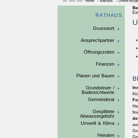
Sie sind hier:
Home
/
Rathaus
/
Online-Bürg
Be
Ex
RATHAUS
U
Grusswort
Ansprechpartner
Öffnungszeiten
Finanzen
Planen und Bauen
B
Grundsteuer /
In
Bodenrichtwerte
Kü
Gemeinderat
Fo
He
Gesplittete
fi
Abwassergebühr
de
Umwelt & Klima
au
Gr
Heiraten
Gr