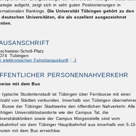
rategie aufgeht, zeigt sich in sehr guten Positionierungen in
ternationalen Rankings.
Die Universität Tübingen gehört zu den
f deutschen Universitäten, die als exzellent ausgezeichnet
rden.
AUSANSCHRIFT
ibungen
schwister-Scholl-Platz
074
Tübingen
r elektronischen Fahrplanauskunft
FFENTLICHER PERSONENNAHVERKEHR
reise mit dem Bus
s typische Studentenstadt ist Tübingen über Fernbusse mit einer
elzahl von Städten verbunden. Innerhalb von Tübingen übernehme
e Busse der Tübinger Stadtwerke den öffentlichen Nahverkehr. Alle
chtigen Universitätsstandorte wie der Campus Tal, die
iversitätskliniken sowie der Campus Morgenstelle sind vom
sbahnhof vor dem Tübinger Hauptbahnhof aus innerhalb von 5-15
nuten mit dem Bus erreichbar.