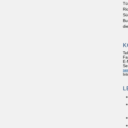
Tü
Ri
Sü
Bu
di
K
Te
Fa
E-
Se
se
In
L