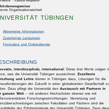
erdienste
/
Rathaus-Wegweiser
hördenwegweiser
terne Organisationseinheit
NIVERSITÄT TÜBINGEN
Allgemeine Informationen
Zugehörige Leistungen
Formulare und Onlinedienste
ESCHREIBUNG
novativ, interdisziplinär, international:
Diese drei Worte zeigen i
rze, was die Universität Tübingen auszeichnet.
Exzellente
rschung und Lehre
dienen in Tübingen dazu, Lösungen für die
rausforderungen der Zukunft in einer globalisierten Gesellschaft z
nden. Dazu pflegt die Universität den
Austausch mit Partnern in
r ganzen Welt
– mit anderen Hochschulen ebenso wie mit
ßeruniversitären Forschungseinrichtungen. Vernetzung und
enzüberschreitungen zwischen Fakultäten und Fächern sind die
undpfeiler der Erfolgsstrategie der Universität Tübingen. Dass dies