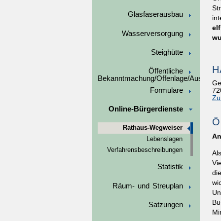
St
Glasfaserausbau
in
el
Wasserversorgung
wu
Steighütte
H
Öffentliche
Bekanntmachung/Offenlage/Ausschre
Ge
Formulare
72
Zu
Online-Bürgerdienste
Ö
Rathaus-Wegweiser
An
Lebenslagen
Verfahrensbeschreibungen
Al
Vi
Statistik
di
wi
Räum- und Streuplan
Un
Bu
Satzungen
Mi