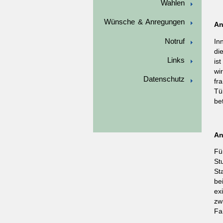
Wahlen
Wünsche & Anregungen
An
Notruf
In
di
Links
is
wi
Datenschutz
fr
Tü
be
An
Fü
St
St
be
ex
zw
Fa