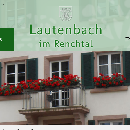
TZ
s
T