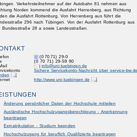
bingen. Verkehrsteilnehmer auf der Autobahn 81 nehmen aus
chtung Norden kommend die Ausfahrt Herrenberg, aus Richtung
den die Ausfahrt Rottenburg. Von Herrenberg aus führt die
ndesstraße 296 nach Tübingen. Von der Ausfahrt Rottenburg aus
e Bundesstraße 28 a sowie Landesstraßen.
ONTAKT
lefon
(0
70
71) 29-0
x
(0
70
71) 29-59
90
Mail
info@uni-tuebingen.de
rvicekonto
Sichere Servicekonto-Nachricht über service-bw.d
nden
ternet
http://www.uni-tuebingen.de
EISTUNGEN
Änderung persönlicher Daten der Hochschule mitteilen
Ausländische Hochschulzugangsberechtigung - Anerkennung
beantragen
Exmatrikulation - Studium beenden
Hochschulzugang für beruflich Qualifizierte beantragen