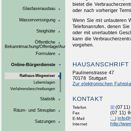
bietet die Verbraucherzentra
Glasfaserausbau
oder nach vorheriger Term
Wasserversorgung
Wenn Sie mit unlauteren
Telefonanrufen, denen Sie
Steighütte
oder mit unerlaubten Gesch
kann die Verbraucherzentra
Öffentliche
vorgehen.
Bekanntmachung/Offenlage/Ausschreibungen
Formulare
HAUSANSCHRIFT
Online-Bürgerdienste
Paulinenstrasse 47
Rathaus-Wegweiser
70178
Stuttgart
Lebenslagen
Zur elektronischen Fahrpl
Verfahrensbeschreibungen
KONTAKT
Statistik
(07
11)
Telefon
Räum- und Streuplan
(07
11) 6
Fax
info@
E-Mail
Satzungen
http://ww
Internet