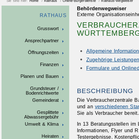
Sie sind hier:
Home
/
Rathaus
/
Online-Bürgerdienste
/
Rathaus-Wegweiser
Behördenwegweiser
Externe Organisationseinhe
RATHAUS
VERBRAUCHER
Grusswort
WÜRTTEMBERG 
Ansprechpartner
Allgemeine Informatio
Öffnungszeiten
Zugehörige Leistunge
Finanzen
Formulare und Onlined
Planen und Bauen
Grundsteuer /
BESCHREIBUNG
Bodenrichtwerte
Die Verbraucherzentrale B
Gemeinderat
und an
verschiedenen Sta
Gesplittete
Sie als Verbraucher bereit.
Abwassergebühr
In 13 Beratungsstellen im
Umwelt & Klima
Informationen, Flyer und R
Heiraten
Testergebnisse. Kostenpfl