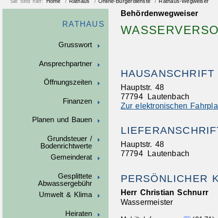
Sie sind hier:
Home
/
Rathaus
/
Online-Bürgerdienste
/
Rathaus-Wegweiser
Behördenwegweiser
RATHAUS
WASSERVERS
Grusswort
Ansprechpartner
HAUSANSCHRIFT
Öffnungszeiten
Hauptstr. 48
77794
Lautenbach
Finanzen
Zur elektronischen Fahrpl
Planen und Bauen
LIEFERANSCHRIF
Grundsteuer /
Hauptstr. 48
Bodenrichtwerte
77794
Lautenbach
Gemeinderat
Gesplittete
PERSÖNLICHER 
Abwassergebühr
Herr
Christian
Schnurr
Umwelt & Klima
Wassermeister
Heiraten