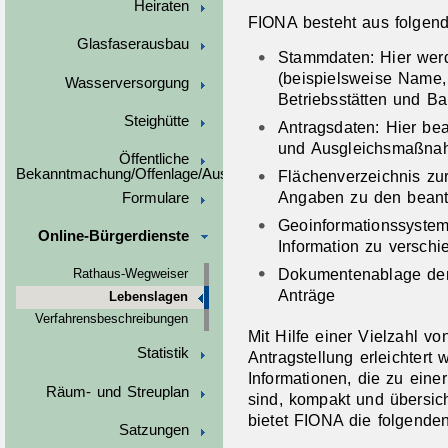
Heiraten
FIONA besteht aus folgend
Glasfaserausbau
Stammdaten: Hier wer
(beispielsweise Name,
Wasserversorgung
Betriebsstätten und B
Steighütte
Antragsdaten: Hier bea
und Ausgleichsmaßna
Öffentliche
Bekanntmachung/Offenlage/Ausschreibungen
Flächenverzeichnis zur
Angaben zu den beant
Formulare
Geoinformationssystem
Online-Bürgerdienste
Information zu versch
Dokumentenablage der
Rathaus-Wegweiser
Anträge
Lebenslagen
Verfahrensbeschreibungen
Mit Hilfe einer Vielzahl v
Statistik
Antragstellung erleichtert 
Informationen, die zu eine
Räum- und Streuplan
sind, kompakt und übersich
bietet FIONA die folgende
Satzungen