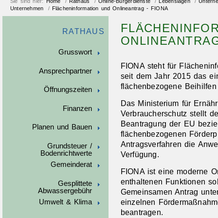
Sie sind hier:
Home
/
Rathaus
/
Online-Bürgerdienste
/
Lebenslagen
/
Untern
Unternehmen
/
Flächeninformation und Onlineantrag - FIONA
FLÄCHENINFO
RATHAUS
ONLINEANTRAG
Grusswort
FIONA steht für Flächeninf
Ansprechpartner
seit dem Jahr 2015 das ein
flächenbezogene Beihilfen 
Öffnungszeiten
Das Ministerium für Ernä
Finanzen
Verbraucherschutz stellt d
Beantragung der EU bezie
Planen und Bauen
flächenbezogenen Förder
Antragsverfahren die Anwe
Grundsteuer /
Bodenrichtwerte
Verfügung.
Gemeinderat
FIONA ist eine moderne O
enthaltenen Funktionen sol
Gesplittete
Abwassergebühr
Gemeinsamen Antrag unter
einzelnen Fördermaßnahm
Umwelt & Klima
beantragen.