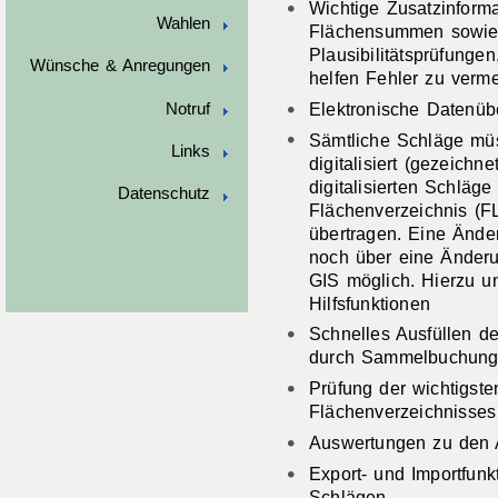
Wichtige Zusatzinform
Wahlen
Flächensummen sowie
Plausibilitätsprüfungen
Wünsche & Anregungen
helfen Fehler zu verm
Elektronische Datenüb
Notruf
Sämtliche Schläge mü
Links
digitalisiert (gezeichn
digitalisierten Schläg
Datenschutz
Flächenverzeichnis (FL
übertragen. Eine Ände
noch über eine Änderun
GIS möglich. Hierzu un
Hilfsfunktionen
Schnelles Ausfüllen 
durch Sammelbuchunge
Prüfung der wichtigste
Flächenverzeichnisses
Auswertungen zu den 
Export- und Importfunk
Schlägen