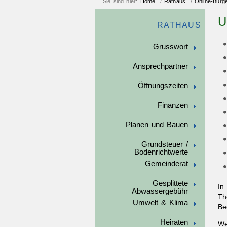
Sie sind hier:
Home
/
Rathaus
/
Online-Bürg
U
RATHAUS
Grusswort
Ansprechpartner
Öffnungszeiten
Finanzen
Planen und Bauen
Grundsteuer /
Bodenrichtwerte
Gemeinderat
Gesplittete
In
Abwassergebühr
Th
Umwelt & Klima
Be
Heiraten
We