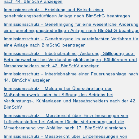
nach 44. BImSchV anzeigen
Immissionsschutz - Errichtung und Betrieb einer
genehmigungsbedürftigen Anlage nach BImSchG beantragen
Immissionsschutz - Genehmigung für eine wesentliche Änderung
einer genehmigungsbedürftigen Anlage nach BImSchG beantrag
Immissionsschutz - Genehmigung im vereinfachten Verfahren für
eine Anlage nach BImSchG beantragen
Immissionsschutz - Inbetriebnahme, Änderung, Stilllegung oder
Betreiberwechsel bei Verdunstungskühlanlagen, Kühltürmen und
Nassabscheidern nach 42. BImSchV anzeigen
Immissionsschutz - Inbetriebnahme einer Feuerungsanlage nach
44. BImSchV anzeigen
Immissionsschutz - Meldung bei Überschreitung der
Maßnahmenwerte oder bei Störung des Betriebs bei
Verdunstungs-, Kühlanlagen und Nassabscheidern nach der 42.
BImSchV
Immissionsschutz – Messbericht über Einzelmessungen von
Luftschadstoffen bei Anlagen für die Verbrennung und die
Mitverbrennung von Abfällen nach 17. BImSchV einreichen
Immissionsschutz - Messbericht über Einzelmessungen von