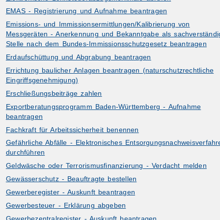
EMAS - Registrierung und Aufnahme beantragen
Emissions- und Immissionsermittlungen/Kalibrierung von
Messgeräten - Anerkennung und Bekanntgabe als sachverständi
Stelle nach dem Bundes-Immissionsschutzgesetz beantragen
Erdaufschüttung und Abgrabung beantragen
Errichtung baulicher Anlagen beantragen (naturschutzrechtliche
Eingriffsgenehmigung)
Erschließungsbeiträge zahlen
Exportberatungsprogramm Baden-Württemberg - Aufnahme
beantragen
Fachkraft für Arbeitssicherheit benennen
Gefährliche Abfälle - Elektronisches Entsorgungsnachweisverfahr
durchführen
Geldwäsche oder Terrorismusfinanzierung - Verdacht melden
Gewässerschutz - Beauftragte bestellen
Gewerberegister - Auskunft beantragen
Gewerbesteuer - Erklärung abgeben
Gewerbezentralregister - Auskunft beantragen