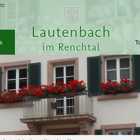
TZ
s
T