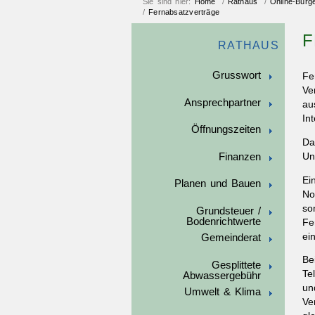
Sie sind hier:
Home
/
Rathaus
/
Online-Bürg
/
Fernabsatzverträge
F
RATHAUS
Grusswort
Fe
Ve
Ansprechpartner
au
In
Öffnungszeiten
Da
Finanzen
Un
Ei
Planen und Bauen
No
so
Grundsteuer /
Bodenrichtwerte
Fe
ei
Gemeinderat
Be
Gesplittete
Te
Abwassergebühr
un
Umwelt & Klima
Ve