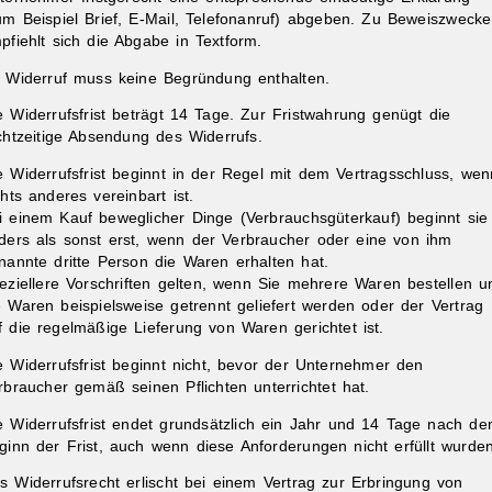
um Beispiel Brief, E-Mail, Telefonanruf) abgeben. Zu Beweiszweck
pfiehlt sich die Abgabe in Textform.
r Widerruf muss keine Begründung enthalten.
e Widerrufsfrist beträgt 14 Tage. Zur Fristwahrung genügt die
chtzeitige Absendung des Widerrufs.
e Widerrufsfrist beginnt in der Regel mit dem Vertragsschluss, wen
chts anderes vereinbart ist.
i einem Kauf beweglicher Dinge (Verbrauchsgüterkauf) beginnt sie
ders als sonst erst, wenn der Verbraucher oder eine von ihm
nannte dritte Person die Waren erhalten hat.
eziellere Vorschriften gelten, wenn Sie mehrere Waren bestellen u
e Waren beispielsweise getrennt geliefert werden oder der Vertrag
f die regelmäßige Lieferung von Waren gerichtet ist.
e Widerrufsfrist beginnt nicht, bevor der Unternehmer den
rbraucher gemäß seinen Pflichten unterrichtet hat.
e Widerrufsfrist endet grundsätzlich ein Jahr und 14 Tage nach d
ginn der Frist, auch wenn diese Anforderungen nicht erfüllt wurden
s Widerrufsrecht erlischt bei einem Vertrag zur Erbringung von