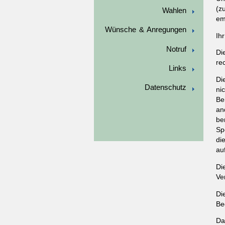
(z
Wahlen
em
Wünsche & Anregungen
Ih
Notruf
Di
re
Links
Di
Datenschutz
ni
Be
an
be
Sp
di
au
Di
Ve
Di
Be
Da