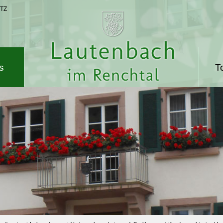
TZ
s
T