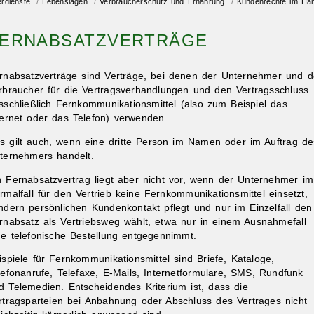
erdienste
/
Lebenslagen
/
Verbraucherschutz und Ernährung
/
Kundenrechte im Han
ERNABSATZVERTRÄGE
rnabsatzverträge sind Verträge, bei denen der Unternehmer und d
rbraucher für die Vertragsverhandlungen und den Vertragsschluss
sschließlich Fernkommunikationsmittel (also zum Beispiel das
ternet oder das Telefon) verwenden.
s gilt auch, wenn eine dritte Person im Namen oder im Auftrag de
ternehmers handelt.
n Fernabsatzvertrag liegt aber nicht vor, wenn der Unternehmer im
rmalfall für den Vertrieb keine Fernkommunikationsmittel einsetzt,
ndern persönlichen Kundenkontakt pflegt und nur im Einzelfall den
rnabsatz als Vertriebsweg
wählt
, etwa nur in einem Ausnahmefall
ne telefonische Bestellung entgegennimmt.
ispiele für Fernkommunikationsmittel sind Briefe, Kataloge,
lefonanrufe, Telefaxe, E-Mails, Internetformulare, SMS, Rundfunk
d Telemedien. Entscheidendes Kriterium ist, dass die
rtragsparteien bei Anbahnung oder Abschluss des Vertrages nicht