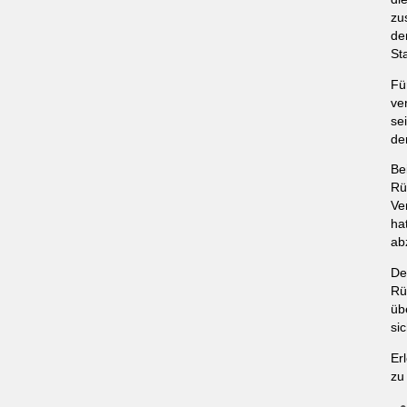
zu
de
St
Fü
ve
se
de
Be
Rü
Ve
ha
ab
De
Rü
üb
si
Er
zu