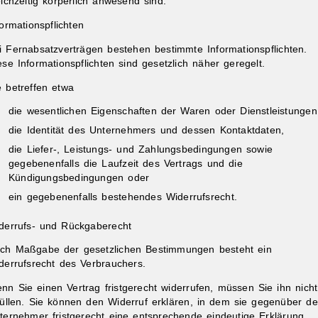
eichzeitig körperlich anwesend sind.
formationspflichten
i Fernabsatzverträgen bestehen bestimmte Informationspflichten.
ese Informationspflichten sind gesetzlich näher geregelt.
e betreffen etwa
die wesentlichen Eigenschaften der Waren oder Dienstleistungen
ibungen
die Identität des Unternehmers und dessen Kontaktdaten,
die
Liefer-, Leistungs-
und Zahlungsbedingungen sowie
gegebenenfalls die Laufzeit des Vertrags und die
Kündigungsbedingungen oder
ein gegebenenfalls bestehendes Widerrufsrecht.
derrufs- und Rückgaberecht
ch Maßgabe der gesetzlichen Bestimmungen besteht ein
derrufsrecht des Verbrauchers.
nn Sie einen Vertrag fristgerecht widerrufen, müssen Sie ihn nicht
füllen. Sie können den Widerruf erklären, in dem sie gegenüber d
ternehmer fristgerecht eine entsprechende eindeutige Erklärung