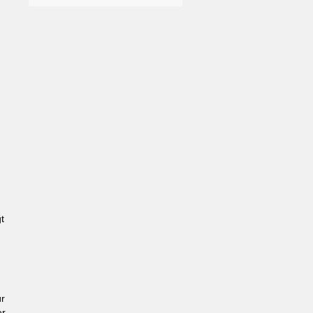
g
t
ür
er