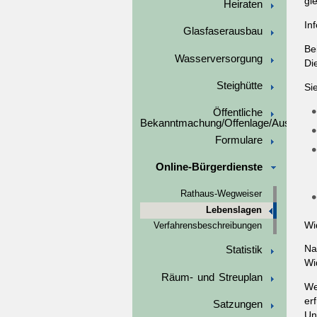
gl
Heiraten
In
Glasfaserausbau
Be
Wasserversorgung
Di
Steighütte
Si
Öffentliche
Bekanntmachung/Offenlage/Ausschre
Formulare
Online-Bürgerdienste
Rathaus-Wegweiser
Lebenslagen
Wi
Verfahrensbeschreibungen
Na
Statistik
Wi
Räum- und Streuplan
We
er
Satzungen
Un