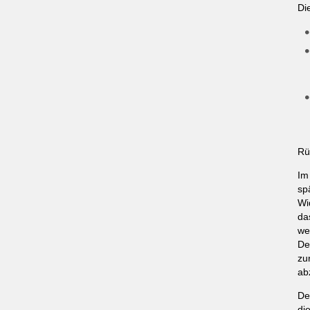
Di
Rü
Im
sp
Wi
da
we
De
zu
ab
De
di