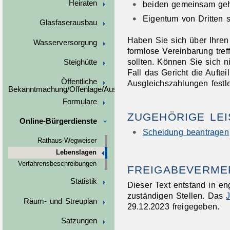
Heiraten
beiden gemeinsam geh
Eigentum von Dritten s
Glasfaserausbau
Haben Sie sich über Ihren
Wasserversorgung
formlose Vereinbarung tref
sollten. Können Sie sich n
Steighütte
Fall das Gericht die Auft
Öffentliche
Ausgleichszahlungen festl
Bekanntmachung/Offenlage/Ausschreibungen
Formulare
ZUGEHÖRIGE LE
Online-Bürgerdienste
Scheidung beantragen
Rathaus-Wegweiser
Lebenslagen
Verfahrensbeschreibungen
FREIGABEVERME
Statistik
Dieser Text entstand in e
zuständigen Stellen. Das
J
Räum- und Streuplan
29.12.2023 freigegeben.
Satzungen