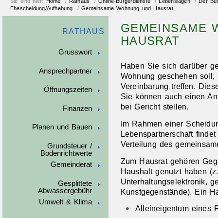
Sie sind hier:
Home
/
Rathaus
/
Online-Bürgerdienste
/
Lebenslagen
/
Der Bun
Ehescheidung/Aufhebung
/
Gemeinsame Wohnung und Hausrat
GEMEINSAME 
RATHAUS
HAUSRAT
Grusswort
Haben Sie sich darüber g
Ansprechpartner
Wohnung geschehen soll, 
Vereinbarung treffen. Dies
Öffnungszeiten
Sie können auch einen An
bei Gericht stellen.
Finanzen
Im Rahmen einer Scheidun
Planen und Bauen
Lebenspartnerschaft finde
Verteilung des gemeinsame
Grundsteuer /
Bodenrichtwerte
Zum Hausrat gehören Geg
Gemeinderat
Haushalt genutzt haben (z.
Unterhaltungselektronik, 
Gesplittete
Abwassergebühr
Kunstgegenstände). Ein H
Umwelt & Klima
Alleineigentum eines P