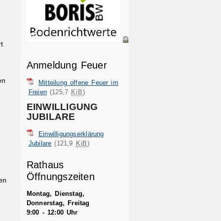
t
Anmeldung Feuer
en
Mitteilung offene Feuer im
Freien
(125,7
KiB
)
EINWILLIGUNG
JUBILARE
Einwilligungserklärung
Jubilare
(121,9
KiB
)
Rathaus
Öffnungszeiten
en
Montag, Dienstag,
Donnerstag, Freitag
9:00 - 12:00 Uhr
g