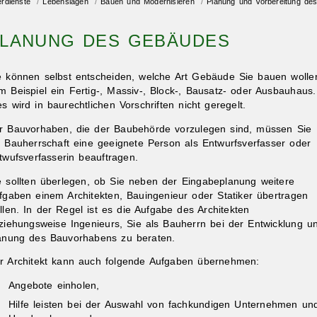
erdienste
/
Lebenslagen
/
Bauen und Modernisieren
/
Planung und Vorbereitung de
LANUNG DES GEBÄUDES
e können selbst entscheiden, welche Art Gebäude Sie bauen wolle
m Beispiel ein Fertig-, Massiv-, Block-, Bausatz- oder Ausbauhaus.
es wird in baurechtlichen Vorschriften nicht geregelt.
r Bauvorhaben, die der Baubehörde vorzulegen sind, müssen Sie
s Bauherrschaft eine geeignete Person als Entwurfsverfasser oder
twufsverfasserin beauftragen.
e sollten überlegen, ob Sie neben der Eingabeplanung weitere
fgaben einem Architekten, Bauingenieur oder Statiker übertragen
llen. In der Regel ist es die Aufgabe des Architekten
ziehungsweise Ingenieurs, Sie als Bauherrn bei der Entwicklung u
anung des Bauvorhabens zu beraten.
r Architekt kann auch folgende Aufgaben übernehmen:
Angebote einholen,
Hilfe leisten bei der Auswahl von fachkundigen Unternehmen un