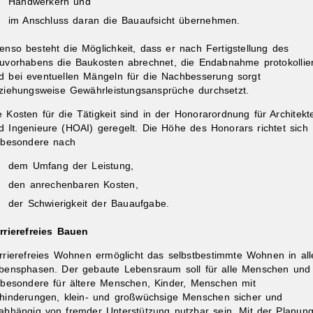
Handwerkern und
im Anschluss daran die Bauaufsicht übernehmen.
enso besteht die Möglichkeit, dass er nach Fertigstellung des
uvorhabens die Baukosten abrechnet, die Endabnahme protokollier
d bei eventuellen Mängeln für die Nachbesserung sorgt
ziehungsweise Gewährleistungsansprüche durchsetzt.
e Kosten für die Tätigkeit sind in der Honorarordnung für Architekt
ibungen
d Ingenieure (HOAI) geregelt. Die Höhe des Honorars richtet sich
sbesondere nach
dem Umfang der Leistung,
den anrechenbaren Kosten,
der Schwierigkeit der Bauaufgabe.
rrierefreies Bauen
rrierefreies Wohnen ermöglicht das selbstbestimmte Wohnen in all
bensphasen. Der gebaute Lebensraum soll für alle Menschen und
sbesondere für ältere Menschen, Kinder, Menschen mit
hinderungen, klein- und großwüchsige Menschen sicher und
abhängig von fremder Unterstützung nutzbar sein. Mit der Planun