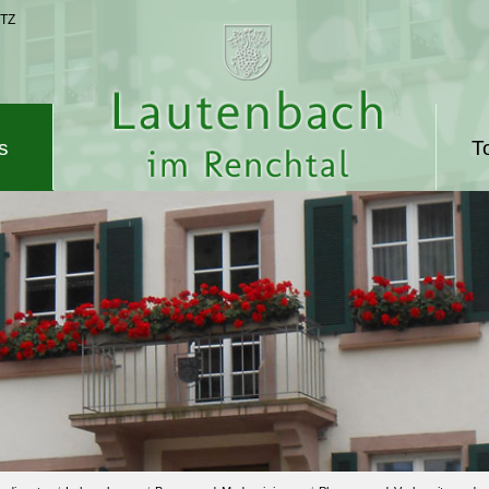
TZ
s
T