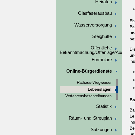
Heiraten
Glasfaserausbau
Eb
Wasserversorgung
Ba
un
Steighütte
be
Öffentliche
Di
Bekanntmachung/Offenlage/Ausschre
un
Formulare
in
Online-Bürgerdienste
Rathaus-Wegweiser
Lebenslagen
Verfahrensbeschreibungen
Ba
Statistik
Ba
Le
Räum- und Streuplan
in
Be
Satzungen
un