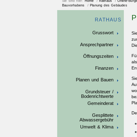
Sie sind hier:
Home
/
Rathaus
/
Online-Bürg
Bauvorhabens
/
Planung des Gebäudes
P
RATHAUS
Grusswort
Si
zu
Ansprechpartner
Di
Fü
Öffnungszeiten
al
Finanzen
En
Si
Planen und Bauen
Au
wo
Grundsteuer /
Bodenrichtwerte
be
Pl
Gemeinderat
De
Gesplittete
Abwassergebühr
Umwelt & Klima