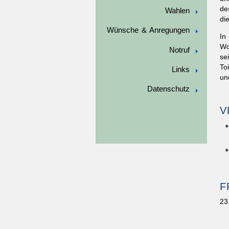
de
Wahlen
di
Wünsche & Anregungen
In
Wo
Notruf
se
To
Links
un
Datenschutz
V
F
23