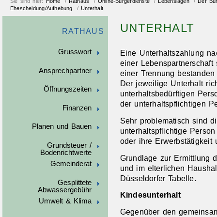
Sie sind hier:
Home
/
Rathaus
/
Online-Bürgerdienste
/
Lebenslagen
/
Der Bun
Ehescheidung/Aufhebung
/
Unterhalt
UNTERHALT
RATHAUS
Grusswort
Eine Unterhaltszahlung n
einer Lebenspartnerschaft 
Ansprechpartner
einer Trennung bestanden h
Der jeweilige Unterhalt ri
Öffnungszeiten
unterhaltsbedürftigen Pers
der unterhaltspflichtigen P
Finanzen
Sehr problematisch sind di
Planen und Bauen
unterhaltspflichtige Perso
oder ihre Erwerbstätigkeit
Grundsteuer /
Bodenrichtwerte
Grundlage zur Ermittlung d
Gemeinderat
und im elterlichen Haushalt
Düsseldorfer Tabelle.
Gesplittete
Abwassergebühr
Kindesunterhalt
Umwelt & Klima
Gegenüber den gemeinsame