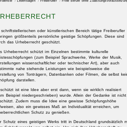
erdienste
/
Lebenslagen
/
Freiberufler
/
Freie Berufe ohne Zulassungsvoraussetzun
RHEBERRECHT
 schriftstellerischen oder künstlerischen Bereich tätige Freiberufler
bringen größtenteils persönliche geistige Schöpfungen. Diese sind
rch das Urheberrecht geschützt.
s Urheberrecht schützt im Einzelnen bestimmte kulturelle
istesschöpfungen
(zum Beispiel Sprachwerke, Werke der Musik,
rstellungen wissenschaftlicher oder technischer Art)
, aber auch
stimmte nahe stehende Leistungen
wie beispielsweise die
rstellung von Tonträgern, Datenbanken oder Filmen
, die selbst ke
höpfung darstellen.
schützt ist eine Idee aber erst dann, wenn sie wirklich realisiert
um Beispiel niedergeschrieben) wurde. Allein der Gedanke ist nicht
schützt. Zudem muss die Idee eine gewisse Schöpfungshöhe
fweisen, also ein gewisses Maß an Individualität erreichen, um
heberrechtlichen Schutz zu genießen.
r Schutz eines geistigen Werks tritt in Deutschland grundsätzlich m