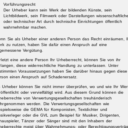
Vorführungsrecht
Der Urheber kann sein Werk der bildenden Künste, sein
Lichtbildwerk, sein Filmwerk oder Darstellungen wissenschaftlich
oder technischer Art durch technische Einrichtungen öffentlich
wahrnehmbar machen.
nn Sie als Urheber einer anderen Person das Recht einräumen, I
rk zu nutzen, haben Sie dafür einen Anspruch auf eine
gemessene Vergütung.
rletzt eine andere Person Ihr Urheberrecht, können Sie von ihr
rlangen, diese widerrechtliche Handlung zu unterlassen. Unter
stimmten Voraussetzungen haben Sie darüber hinaus gegen diese
rson einen Anspruch auf Schadenersatz.
s Urheber können Sie nicht immer überprüfen, wo und wie Ihr Wer
röffentlicht oder vervielfältigt wird. Aus diesem Grund können die
heberrechte von Verwertungsgesellschaften treuhänderisch
hrgenommen werden. Die Verwertungsgesellschaften wie
ispielsweise die GEMA für Komponisten, Textdichter und
sikverleger oder die GVL zum Beispiel für Musiker, Dirigenten,
hauspieler, Tänzer oder Sänger sind mit den Inhabern der
heberrechte meist über Wahrnehmungs- oder Berechtigungsverträ