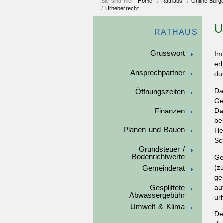
Sie sind hier:
Home
/
Rathaus
/
Online-Bürg
/
Urheberrecht
U
RATHAUS
Grusswort
Im
er
Ansprechpartner
du
Da
Öffnungszeiten
Ge
Finanzen
Da
be
Planen und Bauen
He
Sc
Grundsteuer /
Bodenrichtwerte
Ge
(z
Gemeinderat
ge
Gesplittete
au
Abwassergebühr
ur
Umwelt & Klima
De