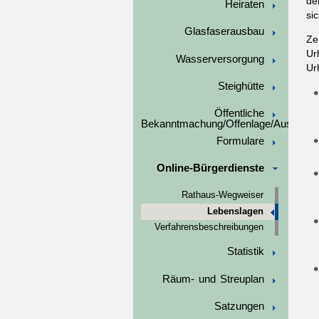
de
Heiraten
si
Glasfaserausbau
Ze
Ur
Wasserversorgung
Ur
Steighütte
Öffentliche
Bekanntmachung/Offenlage/Ausschre
Formulare
Online-Bürgerdienste
Rathaus-Wegweiser
Lebenslagen
Verfahrensbeschreibungen
Statistik
Räum- und Streuplan
Satzungen