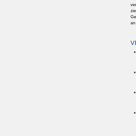
ve
zi
Ge
an
V