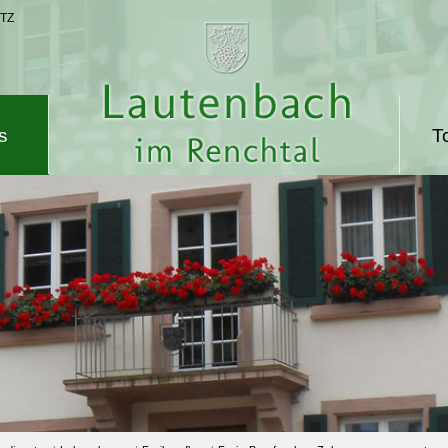
TZ
s
T