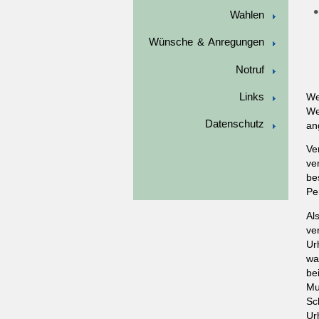
Wahlen
Wünsche & Anregungen
Notruf
Links
We
We
Datenschutz
an
Ve
ve
be
Pe
Al
ve
Ur
wa
be
Mu
Sc
Ur