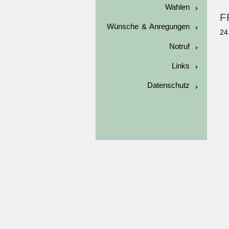
Wahlen
F
Wünsche & Anregungen
24
Notruf
Links
Datenschutz