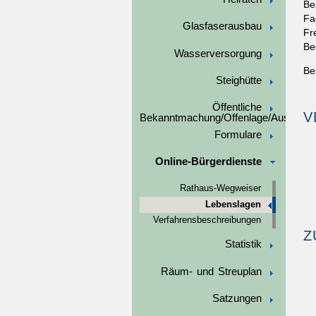
Be
Fa
Glasfaserausbau
Fr
Be
Wasserversorgung
Be
Steighütte
Öffentliche
V
Bekanntmachung/Offenlage/Ausschre
Formulare
Online-Bürgerdienste
Rathaus-Wegweiser
Lebenslagen
Verfahrensbeschreibungen
Z
Statistik
Räum- und Streuplan
Satzungen