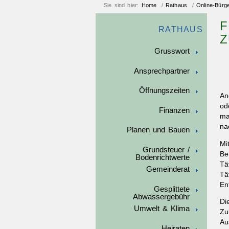
Sie sind hier:
Home
/
Rathaus
/
Online-Bürg
F
RATHAUS
Z
Grusswort
Ansprechpartner
Öffnungszeiten
An
od
Finanzen
ma
na
Planen und Bauen
Mi
Grundsteuer /
Be
Bodenrichtwerte
Tä
Gemeinderat
Tä
En
Gesplittete
Abwassergebühr
Di
Umwelt & Klima
Zu
Au
Heiraten