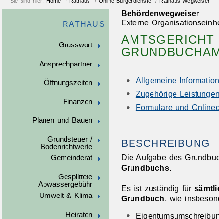
Sie sind hier:
Home
/
Rathaus
/
Online-Bürgerdienste
/
Rathaus-Wegweiser
Behördenwegweiser
Externe Organisationseinhe
RATHAUS
AMTSGERICHT 
Grusswort
GRUNDBUCHAM
Ansprechpartner
Allgemeine Informatio
Öffnungszeiten
Zugehörige Leistunge
Finanzen
Formulare und Onlined
Planen und Bauen
Grundsteuer /
BESCHREIBUNG
Bodenrichtwerte
Die Aufgabe des Grundbuc
Gemeinderat
Grundbuchs
.
Gesplittete
Abwassergebühr
Es ist zuständig für
sämtli
Umwelt & Klima
Grundbuch
, wie insbeson
Heiraten
Eigentumsumschreibu