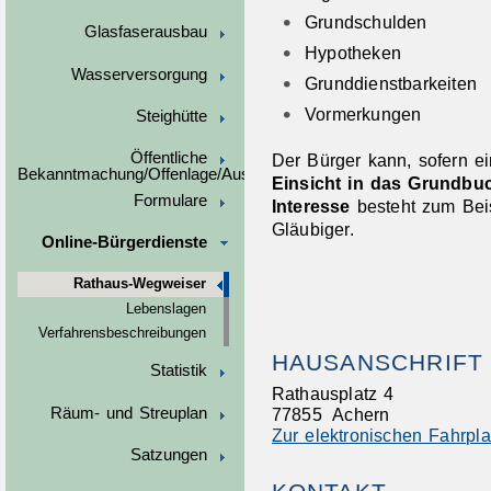
Grundschulden
Glasfaserausbau
Hypotheken
Wasserversorgung
Grunddienstbarkeiten
Vormerkungen
Steighütte
Öffentliche
Der Bürger kann, sofern ein
Bekanntmachung/Offenlage/Ausschreibungen
Einsicht in das Grundbu
Formulare
Interesse
besteht zum Bei
Gläubiger.
Online-Bürgerdienste
Rathaus-Wegweiser
Lebenslagen
Verfahrensbeschreibungen
HAUSANSCHRIFT
Statistik
Rathausplatz 4
Räum- und Streuplan
77855
Achern
Zur elektronischen Fahrpl
Satzungen