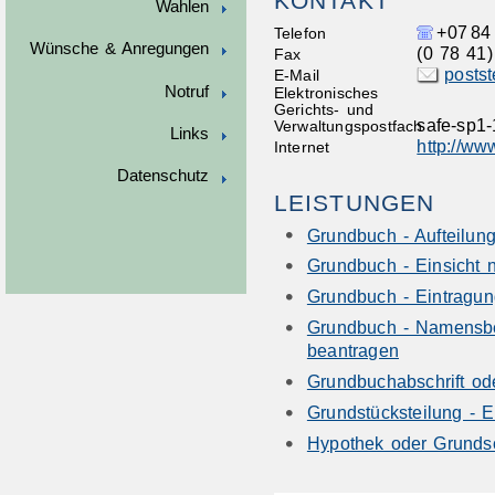
KONTAKT
Wahlen
+07
84
Telefon
Wünsche & Anregungen
(0
78
41)
Fax
postst
E-Mail
Notruf
Elektronisches
Gerichts- und
safe-sp1
Verwaltungspostfach
Links
http://ww
Internet
Datenschutz
LEISTUNGEN
Grundbuch - Aufteilu
Grundbuch - Einsicht
Grundbuch - Eintragu
Grundbuch - Namensbe
beantragen
Grundbuchabschrift o
Grundstücksteilung - 
Hypothek oder Grundsc